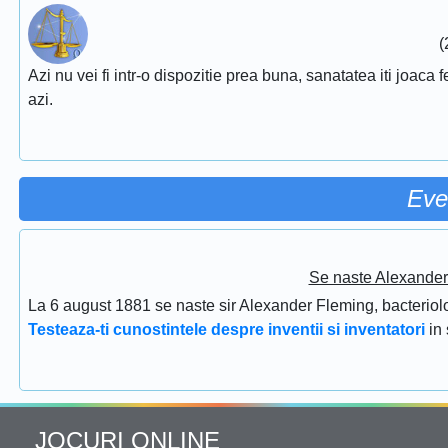
(
Azi nu vei fi intr-o dispozitie prea buna, sanatatea iti joaca f
azi.
Eve
Se naste Alexander 
La 6 august 1881 se naste sir Alexander Fleming, bacteriolog
Testeaza-ti cunostintele despre inventii si inventatori
in
JOCURI ONLINE