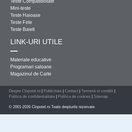
Teste Compatibilitate
Mini-teste
Teste Haioase
Teste Fete
Teste Baieti
LINK-URI UTILE
Materiale educative
Programari saloane
Magazinul de Carte
Despre Clopotel.ro
|
Publicitate
|
Contact
|
Termenii si conditii
|
Politica de confidentialitate
|
Politica de cookies
|
Sitemap
© 2001-2026 Clopotel.ro Toate drepturile rezervate.