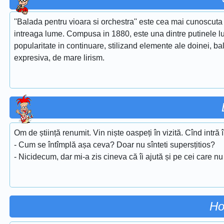
''Balada pentru vioara si orchestra'' este cea mai cunoscuta 
intreaga lume. Compusa in 1880, este una dintre putinele lu
popularitate in continuare, stilizand elemente ale doinei, ba
expresiva, de mare lirism.
Om de știință renumit. Vin niște oaspeți în vizită. Cînd int
- Cum se întîmplă așa ceva? Doar nu sînteti supersțitios?
- Nicidecum, dar mi-a zis cineva că îi ajută și pe cei care nu 
Ho