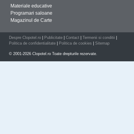
Materiale educative
Programari saloane
Magazinul de Carte
Despre Clopotel.ro
|
Publicitate
|
Contact
|
Termenii si conditii
|
Politica de confidentialitate
|
Politica de cookies
|
Sitemap
© 2001-2026 Clopotel.ro Toate drepturile rezervate.