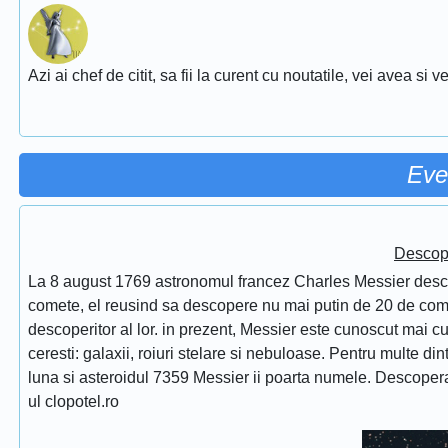
Azi ai chef de citit, sa fii la curent cu noutatile, vei avea si
Eve
Descope
La 8 august 1769 astronomul francez Charles Messier desc
comete, el reusind sa descopere nu mai putin de 20 de comet
descoperitor al lor. in prezent, Messier este cunoscut mai 
ceresti: galaxii, roiuri stelare si nebuloase. Pentru multe di
luna si asteroidul 7359 Messier ii poarta numele. Descope
ul clopotel.ro