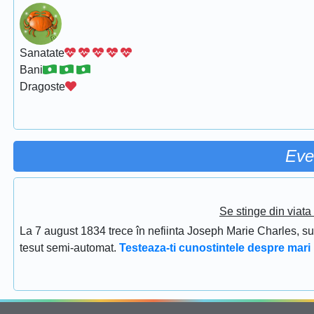
Sanatate
Bani
Dragoste
Eve
Se stinge din viat
La 7 august 1834 trece în nefiinta Joseph Marie Charles, s
tesut semi-automat.
Testeaza-ti cunostintele despre mari 