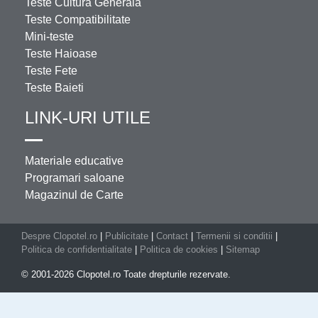
Teste Cultura Generala
Teste Compatibilitate
Mini-teste
Teste Haioase
Teste Fete
Teste Baieti
LINK-URI UTILE
Materiale educative
Programari saloane
Magazinul de Carte
Despre Clopotel.ro
|
Publicitate
|
Contact
|
Termenii si conditii
|
Politica de confidentialitate
|
Politica de cookies
|
Sitemap
© 2001-2026 Clopotel.ro Toate drepturile rezervate.