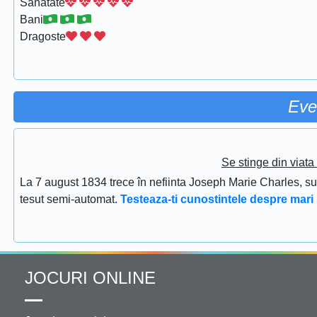
Sanatate
Bani
Dragoste
Eve
Se stinge din viat
La 7 august 1834 trece în nefiinta Joseph Marie Charles, s
tesut semi-automat.
Testeaza-ti cunostintele despre mari 
JOCURI ONLINE