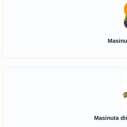
Masinu
Masinuta di