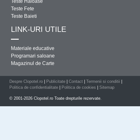
Teste Haioase
Teste Fete
Teste Baieti
LINK-URI UTILE
Materiale educative
Programari saloane
Magazinul de Carte
Despre Clopotel.ro
|
Publicitate
|
Contact
|
Termenii si conditii
|
Politica de confidentialitate
|
Politica de cookies
|
Sitemap
© 2001-2026 Clopotel.ro Toate drepturile rezervate.