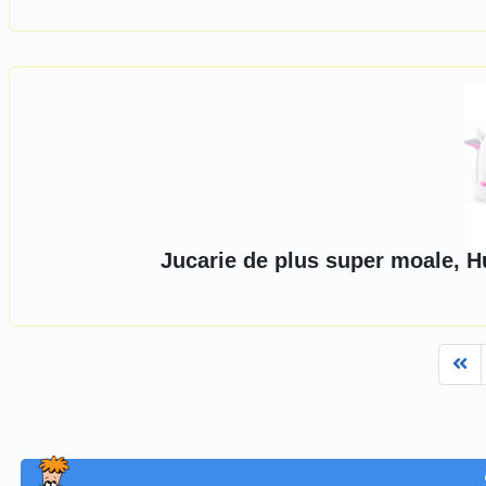
Jucarie de plus super moale, H
Fi