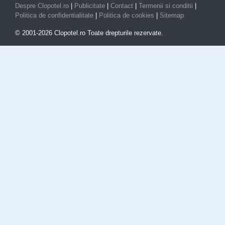
Despre Clopotel.ro
|
Publicitate
|
Contact
|
Termenii si conditii
|
Politica de confidentialitate
|
Politica de cookies
|
Sitemap
© 2001-2026 Clopotel.ro Toate drepturile rezervate.