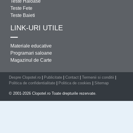
Teste Haioase
Teste Fete
Teste Baieti
LINK-URI UTILE
Materiale educative
Programari saloane
Magazinul de Carte
Despre Clopotel.ro
|
Publicitate
|
Contact
|
Termenii si conditii
|
Politica de confidentialitate
|
Politica de cookies
|
Sitemap
© 2001-2026 Clopotel.ro Toate drepturile rezervate.