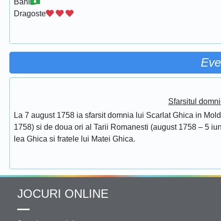
Bani
Dragoste
Eve
Sfarsitul domni
La 7 august 1758 ia sfarsit domnia lui Scarlat Ghica in Mol
1758) si de doua ori al Tarii Romanesti (august 1758 – 5 iuni
lea Ghica si fratele lui Matei Ghica.
JOCURI ONLINE