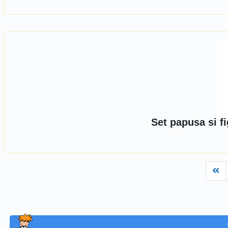
Set papusa si fi
Fi