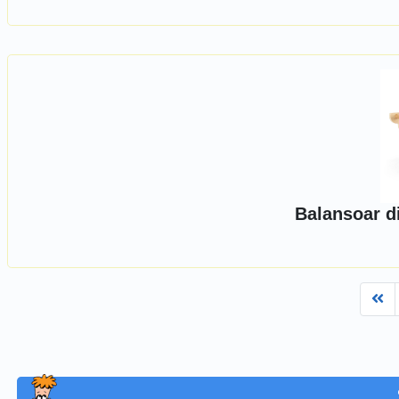
Balansoar d
Fi