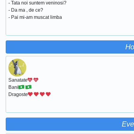
- Tata noi suntem veninosi?
- Da ma , de ce?
- Pai mi-am muscat limba
Ho
Sanatate
Bani
Dragoste
Eve