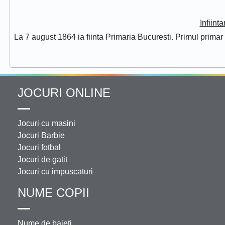
Infiint
La 7 august 1864 ia fiinta Primaria Bucuresti. Primul prima
JOCURI ONLINE
Jocuri cu masini
Jocuri Barbie
Jocuri fotbal
Jocuri de gatit
Jocuri cu impuscaturi
NUME COPII
Nume de baieti