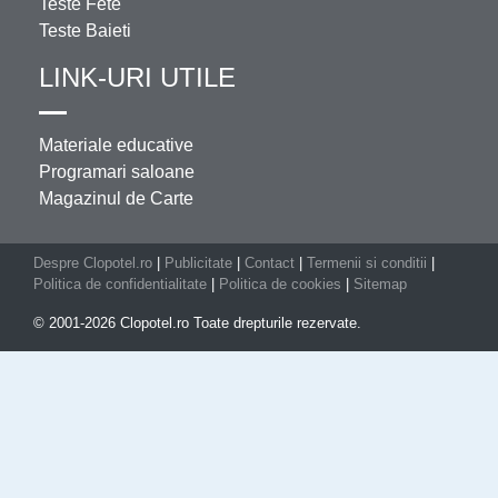
Teste Fete
Teste Baieti
LINK-URI UTILE
Materiale educative
Programari saloane
Magazinul de Carte
Despre Clopotel.ro
|
Publicitate
|
Contact
|
Termenii si conditii
|
Politica de confidentialitate
|
Politica de cookies
|
Sitemap
© 2001-2026 Clopotel.ro Toate drepturile rezervate.