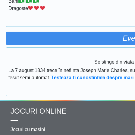
Bani
Dragoste
Eve
Se stinge din viat
La 7 august 1834 trece în nefiinta Joseph Marie Charles, s
tesut semi-automat.
Testeaza-ti cunostintele despre mari 
JOCURI ONLINE
Jocuri cu masini