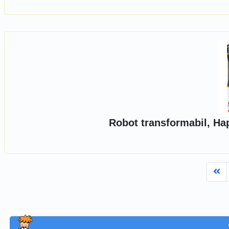
Robot transformabil, Ha
Fi