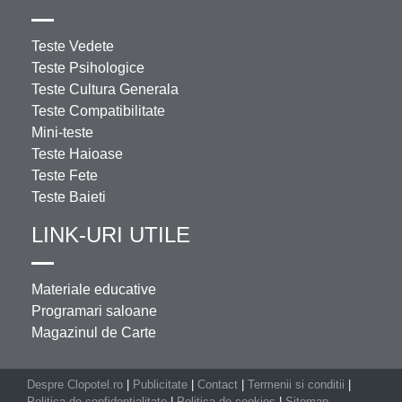
Teste Vedete
Teste Psihologice
Teste Cultura Generala
Teste Compatibilitate
Mini-teste
Teste Haioase
Teste Fete
Teste Baieti
LINK-URI UTILE
Materiale educative
Programari saloane
Magazinul de Carte
Despre Clopotel.ro
|
Publicitate
|
Contact
|
Termenii si conditii
|
Politica de confidentialitate
|
Politica de cookies
|
Sitemap