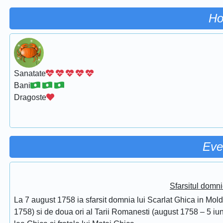
Ho
Sanatate
Bani
Dragoste
Eve
Sfarsitul domni
La 7 august 1758 ia sfarsit domnia lui Scarlat Ghica in Mol
1758) si de doua ori al Tarii Romanesti (august 1758 – 5 iuni