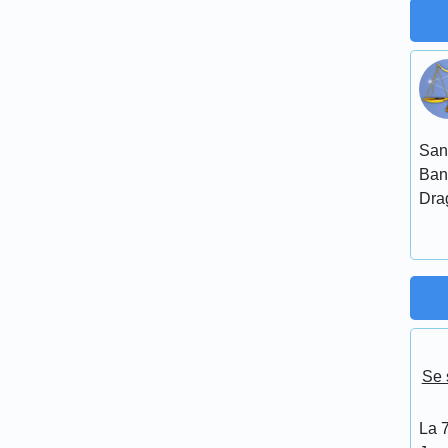
San
Ban
Dra
Se 
La 7