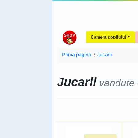
Camera copilului
Prima pagina
Jucarii
Jucarii
vandute
Sorteaza dupa