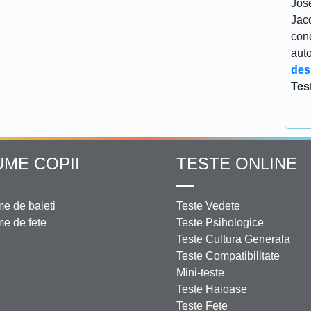
Jos
Jacq
conc
aut
des
Tes
UME COPII
TESTE ONLINE
e de baieti
Teste Vedete
e de fete
Teste Psihologice
Teste Cultura Generala
Teste Compatibilitate
Mini-teste
Teste Haioase
Teste Fete