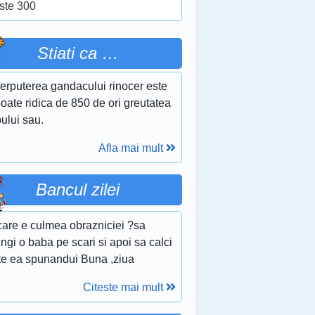
ste 300
Stiati ca …
erputerea gandacului rinocer este
oate ridica de 850 de ori greutatea
ului sau.
Afla mai mult
Bancul zilei
 care e culmea obrazniciei ?sa
ngi o baba pe scari si apoi sa calci
te ea spunandui Buna ,ziua
Citeste mai mult