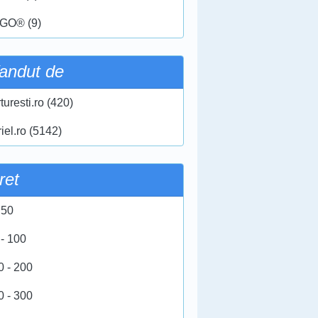
GO® (9)
andut de
turesti.ro (420)
iel.ro (5142)
ret
 50
 - 100
0 - 200
0 - 300