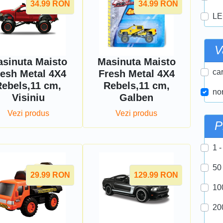
34.99
RON
34.99
RON
LE
V
sinuta Maisto
Masinuta Maisto
car
resh Metal 4X4
Fresh Metal 4X4
Rebels,11 cm,
Rebels,11 cm,
nor
Visiniu
Galben
Vezi produs
Vezi produs
P
1 -
50
29.99
RON
129.99
RON
10
20