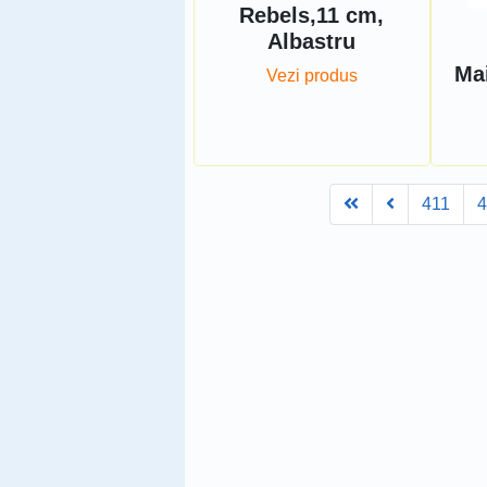
Rebels,11 cm,
Albastru
Mai
Vezi produs
First
Prev
411
4