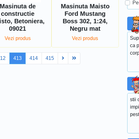
Pe
Masinuta de
Masinuta Maisto
constructie
Ford Mustang
sto, Betoniera,
Boss 302, 1:24,
09021
Negru mat
Sup
Vezi produs
Vezi produs
ca p
corp
Next
Last
12
413
414
415
stii
impi
pes