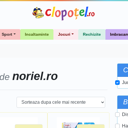
Sport
Incaltaminte
Jocuri
Rechizite
Imbracam
C
noriel.ro
 de
Ju
B
Di
Ha