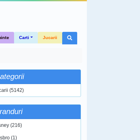
inte
Carti
Jucarii
ategorii
carii (5142)
randuri
sney (216)
sbro (1)