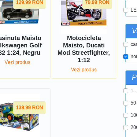
129.99
RON
79.99
RON
LE
V
sinuta Maisto
Motocicleta
car
lkswagen Golf
Maisto, Ducati
32 1:24, Negru
Mod Streetfighter,
nor
1:12
Vezi produs
Vezi produs
P
1 -
50
139.99
RON
10
20