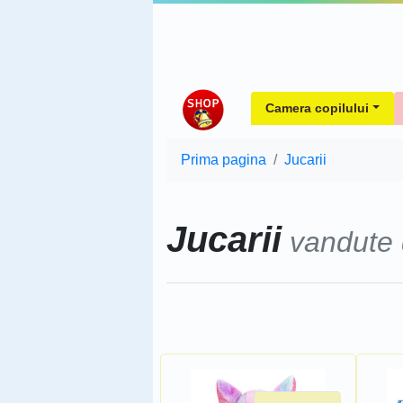
Camera copilului
Prima pagina
Jucarii
Jucarii
vandute
Sorteaza dupa