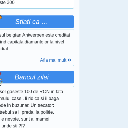
ste 300
Stiati ca …
sul belgian Antwerpen este creditat
iind capitala diamantelor la nivel
dial
Afla mai mult
Bancul zilei
isor gaseste 100 de RON in fata
ului casei. Ii ridica si ii baga
de in buzunar. Un trecator:
 trebui sa ii predai la politie.
 e nevoie, sunt ai mamei.
 unde stii?!?