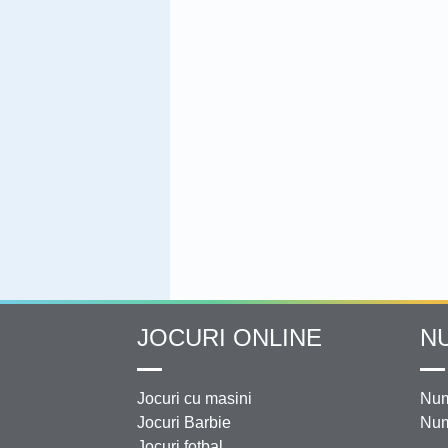
JOCURI ONLINE
N
Jocuri cu masini
Num
Jocuri Barbie
Num
Jocuri fotbal