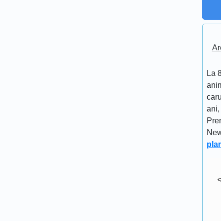
Ar
La 8
anim
caru
ani,
Pre
New
pla