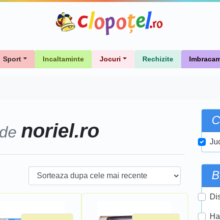
Sport
Incaltaminte
Jocuri
Rechizite
Imbracam
C
noriel.ro
 de
Ju
B
Di
Ha