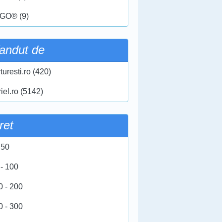
GO® (9)
andut de
turesti.ro (420)
iel.ro (5142)
ret
 50
 - 100
0 - 200
0 - 300