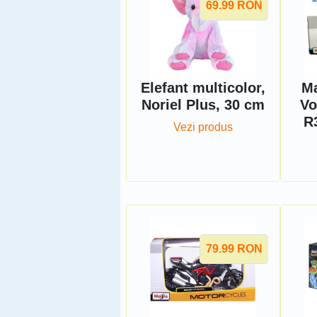
69.99
RON
Elefant multicolor,
Ma
Noriel Plus, 30 cm
Vo
R
Vezi produs
79.99
RON