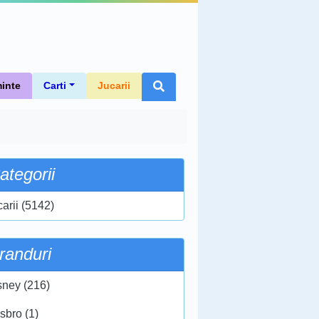
inte
Carti
Jucarii
ategorii
carii (5142)
randuri
sney (216)
sbro (1)