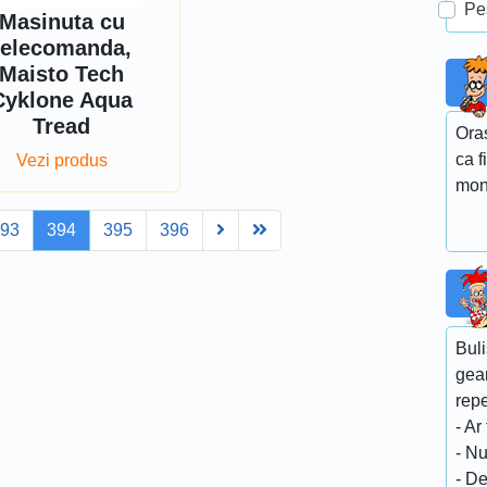
Pe
Masinuta cu
telecomanda,
Maisto Tech
Cyklone Aqua
Tread
Ora
ca f
Vezi produs
mon
Next
Last
393
394
395
396
Bul
geam
repe
- Ar
- Nu
- De