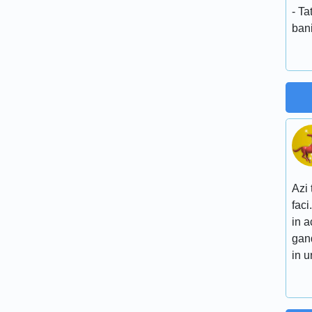
- T
ban
Azi 
faci
in a
gand
in 