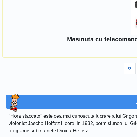
Masinuta cu telecomanda
Fi
''Hora staccato'' este cea mai cunoscuta lucrare a lui Grigora
violonist Jascha Heifetz ii cere, in 1932, permisiunea lui Gri
programe sub numele Dinicu-Heifetz.