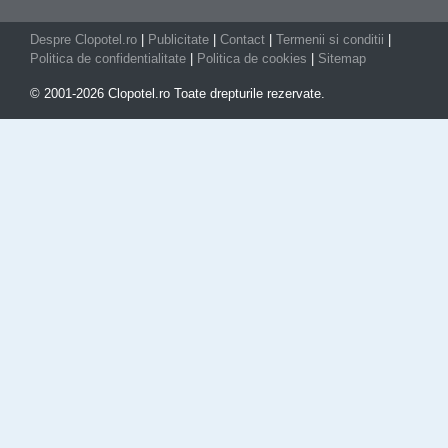
Despre Clopotel.ro
|
Publicitate
|
Contact
|
Termenii si conditii
|
Politica de confidentialitate
|
Politica de cookies
|
Sitemap
© 2001-2026 Clopotel.ro Toate drepturile rezervate.