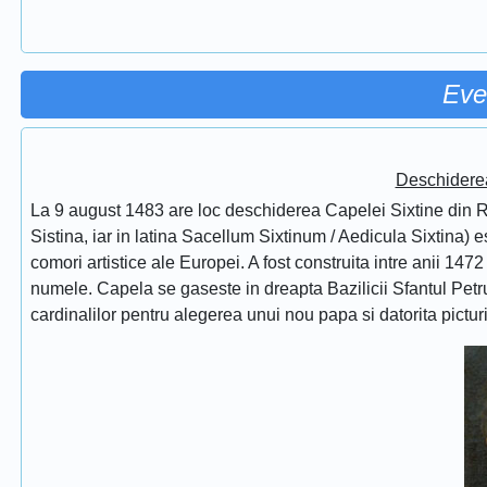
Eve
Deschidere
La 9 august 1483 are loc deschiderea Capelei Sixtine din Ro
Sistina, iar in latina Sacellum Sixtinum / Aedicula Sixtina) 
comori artistice ale Europei. A fost construita intre anii 1472
numele. Capela se gaseste in dreapta Bazilicii Sfantul Petru
cardinalilor pentru alegerea unui nou papa si datorita pictur