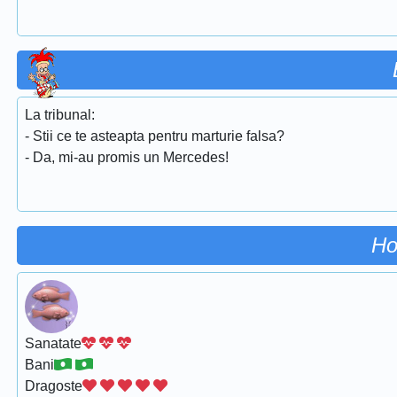
La tribunal:
- Stii ce te asteapta pentru marturie falsa?
- Da, mi-au promis un Mercedes!
Ho
Sanatate
Bani
Dragoste