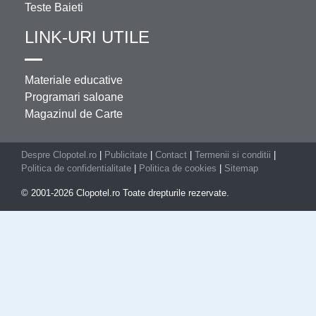
Teste Baieti
LINK-URI UTILE
Materiale educative
Programari saloane
Magazinul de Carte
Despre Clopotel.ro
|
Publicitate
|
Contact
|
Termenii si conditii
|
Politica de confidentialitate
|
Politica de cookies
|
Sitemap
© 2001-2026 Clopotel.ro Toate drepturile rezervate.