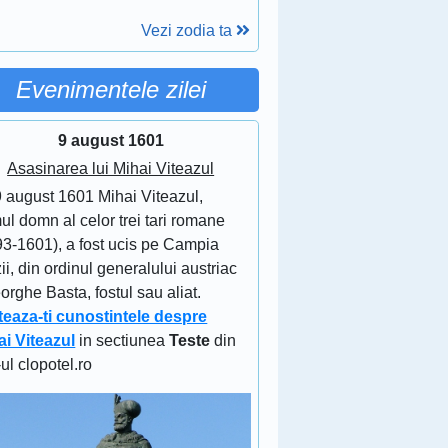
Vezi zodia ta
Evenimentele zilei
9 august 1601
Asasinarea lui Mihai Viteazul
9 august 1601 Mihai Viteazul,
ul domn al celor trei tari romane
93-1601), a fost ucis pe Campia
ii, din ordinul generalului austriac
rghe Basta, fostul sau aliat.
teaza-ti cunostintele despre
ai Viteazul
in sectiunea
Teste
din
-ul clopotel.ro