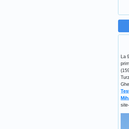
La 
prim
(15
Turz
Gheo
Tes
Mih
site