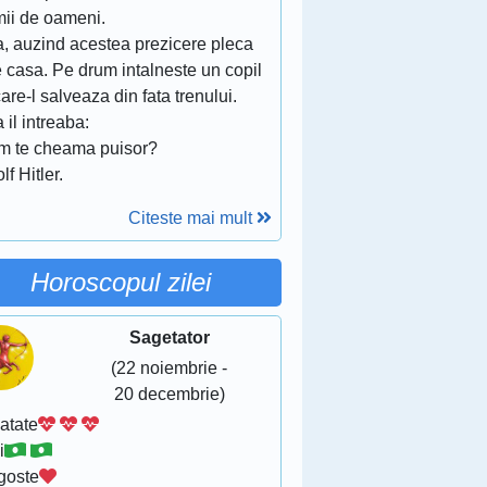
mii de oameni.
a, auzind acestea prezicere pleca
 casa. Pe drum intalneste un copil
are-l salveaza din fata trenului.
 il intreaba:
m te cheama puisor?
lf Hitler.
Citeste mai mult
Horoscopul zilei
Sagetator
(22 noiembrie -
20 decembrie)
atate
i
goste