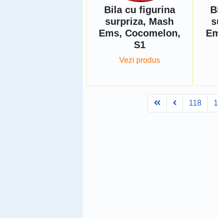
Bila cu figurina
B
surpriza, Mash
s
Ems, Cocomelon,
Em
S1
Vezi produs
First
Prev
118
1