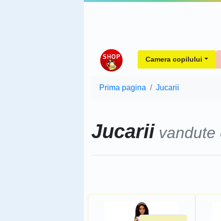
Camera copilului
Prima pagina
Jucarii
Jucarii
vandute
Sorteaza dupa