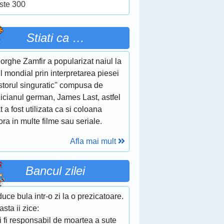
ste 300
Stiati ca …
rghe Zamfir a popularizat naiul la
l mondial prin interpretarea piesei
storul singuratic'' compusa de
icianul german, James Last, astfel
t a fost utilizata ca si coloana
ra in multe filme sau seriale.
Afla mai mult
Bancul zilei
uce bula intr-o zi la o prezicatoare.
sta ii zice:
i fi responsabil de moartea a sute