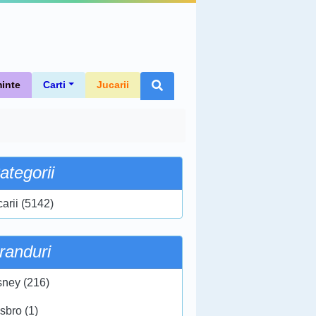
inte
Carti
Jucarii
ategorii
carii (5142)
randuri
sney (216)
sbro (1)