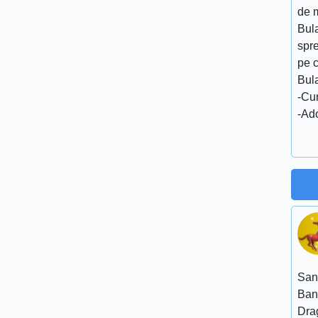
de 
Bul
spre
pe c
Bula
-Cu
-Ado
San
Ban
Dra