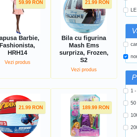
59.99
RON
21.99
RON
LE
V
apusa Barbie,
Bila cu figurina
car
Fashionista,
Mash Ems
HRH14
surpriza, Frozen,
nor
S2
Vezi produs
Vezi produs
P
1 -
50
21.99
RON
189.99
RON
10
20