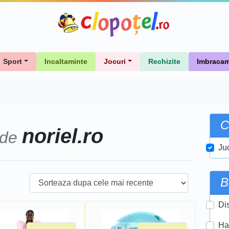
Sport
Incaltaminte
Jocuri
Rechizite
Imbracam
C
noriel.ro
 de
Ju
B
Di
Ha