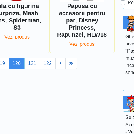
Pe
ila cu figurina
Papusa cu
urpriza, Mash
accesorii pentru
s, Spiderman,
par, Disney
S3
Princess,
Rapunzel, HLW18
Gheo
Vezi produs
nive
Vezi produs
''Pa
muz
Next
Last
19
120
121
122
inca
sono
Se d
Acea
- Ve