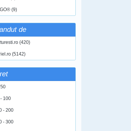
GO® (9)
andut de
turesti.ro (420)
iel.ro (5142)
ret
 50
 - 100
0 - 200
0 - 300