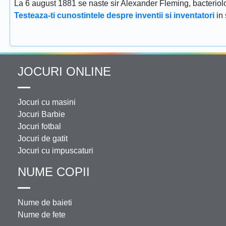
La 6 august 1881 se naste sir Alexander Fleming, bacteriolog
Testeaza-ti cunostintele despre inventii si inventatori
in
JOCURI ONLINE
Jocuri cu masini
Jocuri Barbie
Jocuri fotbal
Jocuri de gatit
Jocuri cu impuscaturi
NUME COPII
Nume de baieti
Nume de fete