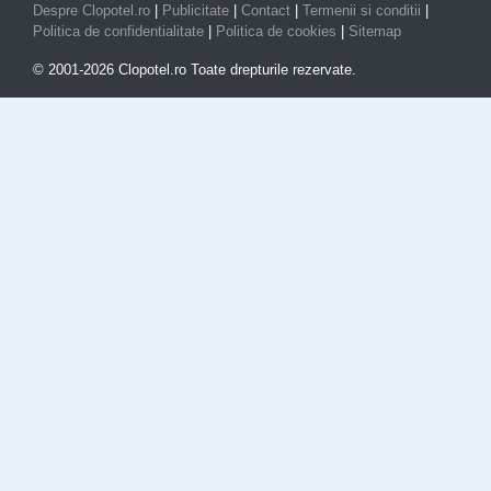
Despre Clopotel.ro
|
Publicitate
|
Contact
|
Termenii si conditii
|
Politica de confidentialitate
|
Politica de cookies
|
Sitemap
© 2001-2026 Clopotel.ro Toate drepturile rezervate.