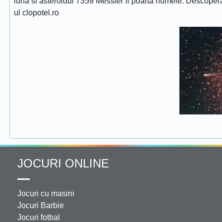
luna si asteroidul 7359 Messier ii poarta numele. Descope
ul clopotel.ro
JOCURI ONLINE
Jocuri cu masini
Jocuri Barbie
Jocuri fotbal