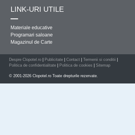
LINK-URI UTILE
Materiale educative
Programari saloane
Magazinul de Carte
Despre Clopotel.ro
|
Publicitate
|
Contact
|
Termenii si conditii
|
Politica de confidentialitate
|
Politica de cookies
|
Sitemap
© 2001-2026 Clopotel.ro Toate drepturile rezervate.