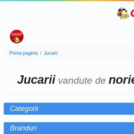
Prima pagina
Jucarii
Jucarii
norie
vandute de
Categorii
Branduri