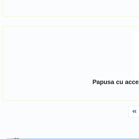
Papusa cu acces
F