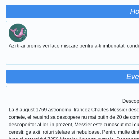
Ho
Azi ti-ai promis vei face miscare pentru a-ti imbunatati conditi
Eve
Descope
La 8 august 1769 astronomul francez Charles Messier desc
comete, el reusind sa descopere nu mai putin de 20 de comet
descoperitor al lor. in prezent, Messier este cunoscut mai 
ceresti: galaxii, roiuri stelare si nebuloase. Pentru multe di