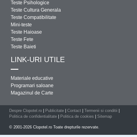
Teste Psihologice
Teste Cultura Generala
Teste Compatibilitate
Mini-teste
Teste Haioase
Teste Fete
Teste Baieti
LINK-URI UTILE
Materiale educative
Programari saloane
Magazinul de Carte
Despre Clopotel.ro
|
Publicitate
|
Contact
|
Termenii si conditii
|
Politica de confidentialitate
|
Politica de cookies
|
Sitemap
© 2001-2026 Clopotel.ro Toate drepturile rezervate.