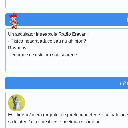
Un ascultator intreaba la Radio Erevan:
- Pisica neagra aduce sau nu ghinion?
Raspuns:
- Depinde ce esti: om sau soarece.
Ho
Esti liderul/lidera grupului de prieteni/prietene. Cu toate ac
sa fii atent/a la cine iti este prieten/a si cine nu.