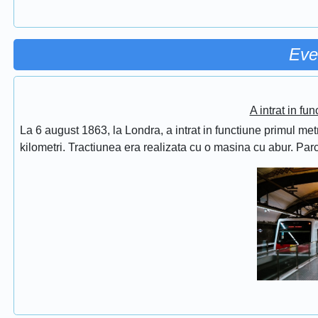
Eve
A intrat in fu
La 6 august 1863, la Londra, a intrat in functiune primul met
kilometri. Tractiunea era realizata cu o masina cu abur. Pa