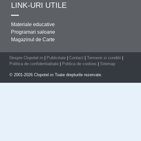
LINK-URI UTILE
Materiale educative
Programari saloane
Magazinul de Carte
Despre Clopotel.ro
|
Publicitate
|
Contact
|
Termenii si conditii
|
Politica de confidentialitate
|
Politica de cookies
|
Sitemap
© 2001-2026 Clopotel.ro Toate drepturile rezervate.