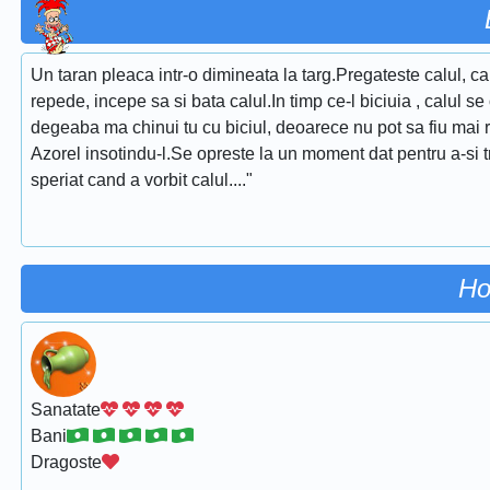
Un taran pleaca intr-o dimineata la targ.Pregateste calul, car
repede, incepe sa si bata calul.In timp ce-l biciuia , calul s
degeaba ma chinui tu cu biciul, deoarece nu pot sa fiu mai 
Azorel insotindu-l.Se opreste la un moment dat pentru a-si 
speriat cand a vorbit calul...."
Ho
Sanatate
Bani
Dragoste