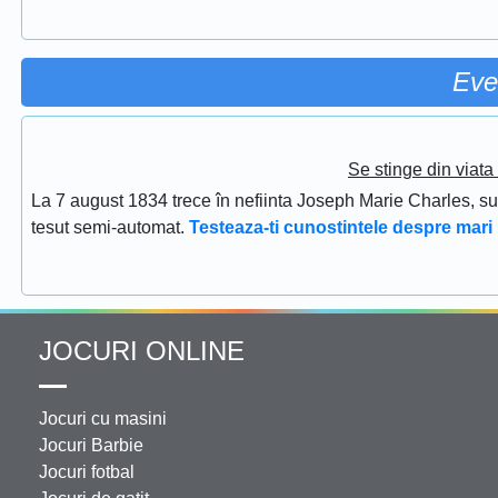
Eve
Se stinge din viat
La 7 august 1834 trece în nefiinta Joseph Marie Charles, s
tesut semi-automat.
Testeaza-ti cunostintele despre mari 
JOCURI ONLINE
Jocuri cu masini
Jocuri Barbie
Jocuri fotbal