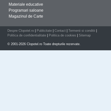
Materiale educative
Programari saloane
Magazinul de Carte
Despre Clopotel.ro
|
Publicitate
|
Contact
|
Termenii si conditii
|
Politica de confidentialitate
|
Politica de cookies
|
Sitemap
© 2001-2026 Clopotel.ro Toate drepturile rezervate.