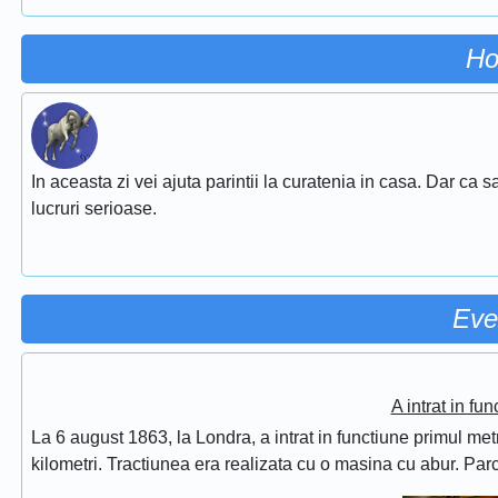
Ho
In aceasta zi vei ajuta parintii la curatenia in casa. Dar ca sa 
lucruri serioase.
Eve
A intrat in fu
La 6 august 1863, la Londra, a intrat in functiune primul met
kilometri. Tractiunea era realizata cu o masina cu abur. Pa