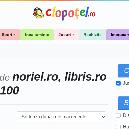
Sport
Incaltaminte
Jocuri
Rechizite
Imbracam
C
noriel.ro, libris.ro
 de
Ju
 100
B
Di
Ha