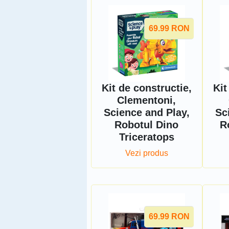
69.99
RON
Kit de constructie,
Kit
Clementoni,
Science and Play,
Sc
Robotul Dino
R
Triceratops
Vezi produs
69.99
RON