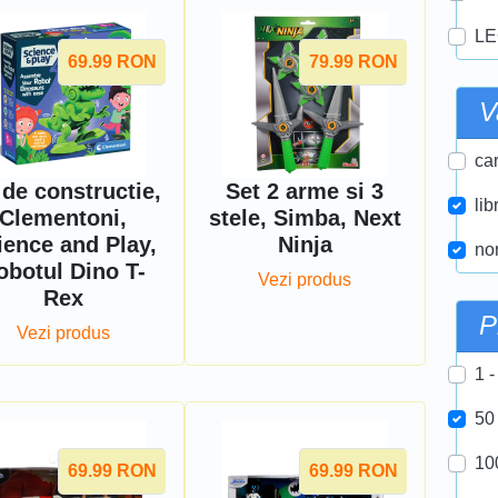
LE
69.99
RON
79.99
RON
V
car
 de constructie,
Set 2 arme si 3
lib
Clementoni,
stele, Simba, Next
ience and Play,
Ninja
nor
obotul Dino T-
Vezi produs
Rex
P
Vezi produs
1 -
50
10
69.99
RON
69.99
RON