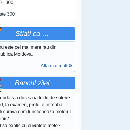
0 - 300
ste 300
Stiati ca …
ru este cel mai mare rau din
ublica Moldova.
Afla mai mult
Bancul zilei
onda s-a dus sa ia lectii de soferie.
, la examen, proful o intreaba:
titi cumva cum functioneaza motorul
inii?
t sa explic cu cuvintele mele?