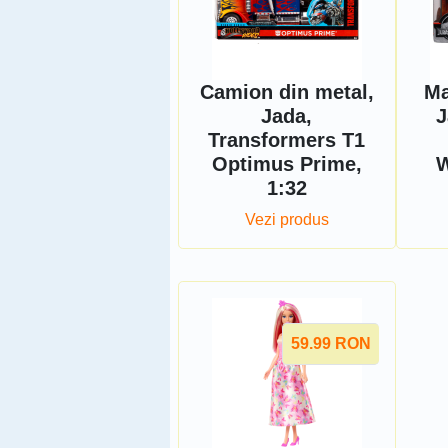
Camion din metal,
Ma
Jada,
J
Transformers T1
Optimus Prime,
W
1:32
Vezi produs
59.99
RON