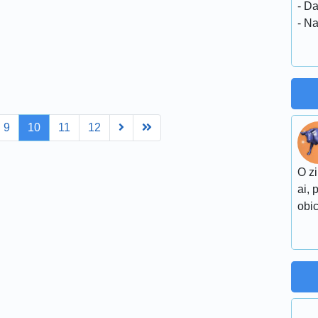
- Da
- N
Next
Last
9
10
11
12
O zi
ai, 
obic