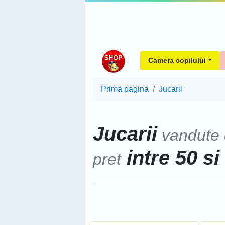
Camera copilului
Prima pagina
Jucarii
Jucarii
vandute
intre 50 si
pret
Sorteaza dupa