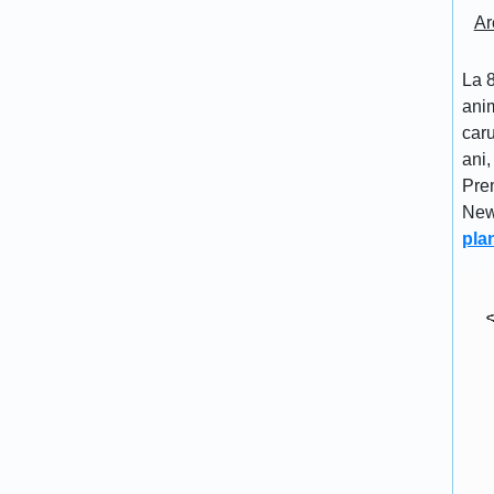
Ar
La 8
anim
caru
ani,
Pre
New
pla