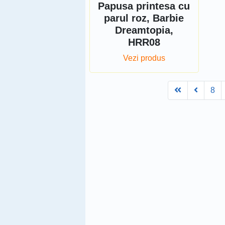
Papusa printesa cu
parul roz, Barbie
Dreamtopia,
HRR08
Vezi produs
First
Prev
8