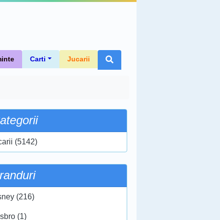
inte
Carti
Jucarii
ategorii
carii (5142)
randuri
sney (216)
sbro (1)