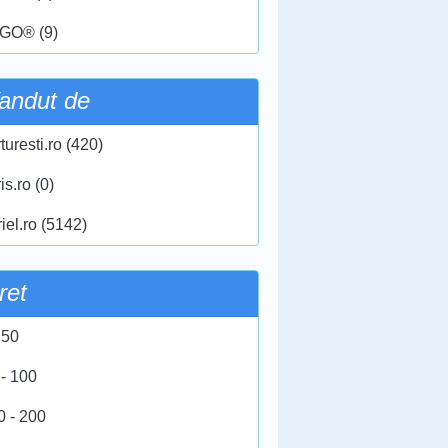
GO® (9)
andut de
turesti.ro (420)
ris.ro (0)
iel.ro (5142)
ret
 50
 - 100
0 - 200