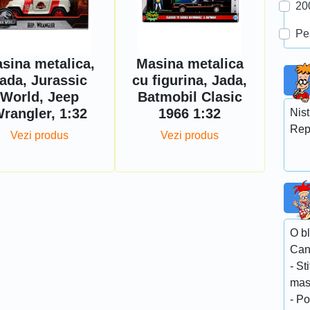
20
Pe
sina metalica,
Masina metalica
ada, Jurassic
cu figurina, Jada,
World, Jeep
Batmobil Clasic
rangler, 1:32
1966 1:32
Nist
Rep
Vezi produs
Vezi produs
O bl
Cand
- S
mas
- Po