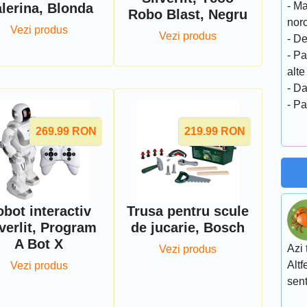
- Ma
lerina, Blonda
Robo Blast, Negru
nor
Vezi produs
Vezi produs
- De
- Pa
alte
- D
- Pa
269.99
RON
219.99
RON
bot interactiv
Trusa pentru scule
lverlit, Program
de jucarie, Bosch
A Bot X
Azi 
Vezi produs
Altf
Vezi produs
sent