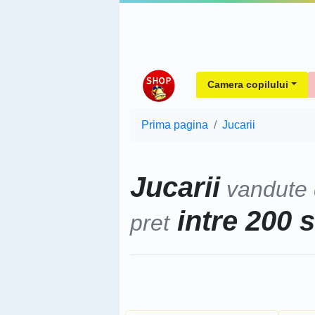
Camera copilului
Prima pagina
Jucarii
Jucarii
vandute
intre 200 s
pret
Sorteaza dupa