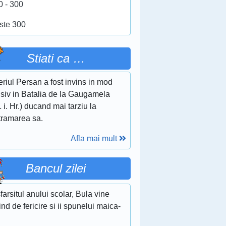
0 - 300
ste 300
Stiati ca …
riul Persan a fost invins in mod
isiv in Batalia de la Gaugamela
 i. Hr.) ducand mai tarziu la
tramarea sa.
Afla mai mult
Bancul zilei
farsitul anului scolar, Bula vine
ind de fericire si ii spunelui maica-