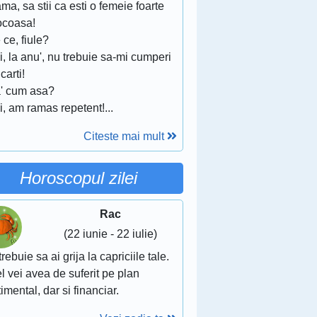
ma, sa stii ca esti o femeie foarte
ocoasa!
 ce, fiule?
i, la anu', nu trebuie sa-mi cumperi
 carti!
a' cum asa?
i, am ramas repetent!...
Citeste mai mult
Horoscopul zilei
Rac
(22 iunie - 22 iulie)
trebuie sa ai grija la capriciile tale.
el vei avea de suferit pe plan
imental, dar si financiar.