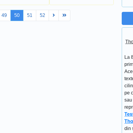
Next
Last
49
50
51
52
Tho
La 
prim
Aces
text
cili
pe c
sau 
repr
Tes
Tho
din 