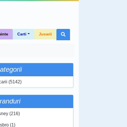
inte
Carti
Jucarii
ategorii
carii (5142)
randuri
sney (216)
sbro (1)