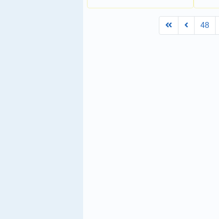
First
Prev
48