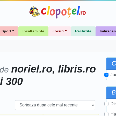
Sport
Incaltaminte
Jocuri
Rechizite
Imbracam
C
noriel.ro, libris.ro
 de
Ju
i 300
B
Di
Ha