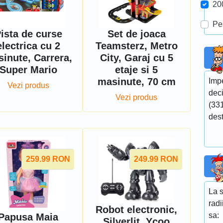
20
Pe
ista de curse
Set de joaca
electrica cu 2
Teamsterz, Metro
inute, Carrera,
City, Garaj cu 5
Super Mario
etaje si 5
masinute, 70 cm
Impe
Vezi produs
dec
Vezi produs
(331
des
259.99
RON
249.99
RON
La s
radi
Robot electronic,
sa:
Papusa Maia
Silverlit, Ycoo