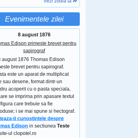
Vezi zodia ta
Evenimentele zilei
8 august 1876
mas Edison primeste brevet pentru
sapirograf
8 august 1876 Thomas Edison
este brevet pentru sapirograf.
ta este un aparat de multiplicat
e sau desene, format dintr-un
ndru acoperit cu o pasta speciala,
are se imprima prin apasare textul
figura care trebuie sa fie
oduse; i se mai spune si hectograf.
teaza-ti cunostintele despre
mas Edison
in sectiunea
Teste
site-ul clopotel.ro