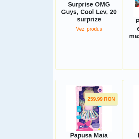
Surprise OMG
Guys, Cool Lev, 20
surprize
P
Vezi produs
mas
259.99
RON
Papusa Maia