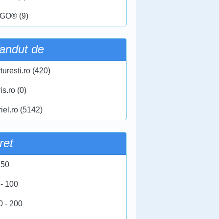
GO® (9)
andut de
turesti.ro (420)
ris.ro (0)
iel.ro (5142)
ret
 50
 - 100
0 - 200