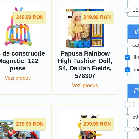
LE
249.99
RON
249.99
RON
V
car
 de constructie
Papusa Rainbow
lib
Magnetic, 122
High Fashion Doll,
piese
S4, Delilah Fields,
nor
578307
Vezi produs
Vezi produs
P
1 -
50
239.99
RON
299.99
RON
10