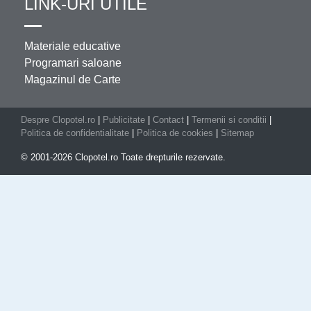
LINK-URI UTILE
Materiale educative
Programari saloane
Magazinul de Carte
Despre Clopotel.ro
|
Publicitate
|
Contact
|
Termenii si conditii
|
Politica de confidentialitate
|
Politica de cookies
|
Sitemap
© 2001-2026 Clopotel.ro Toate drepturile rezervate.