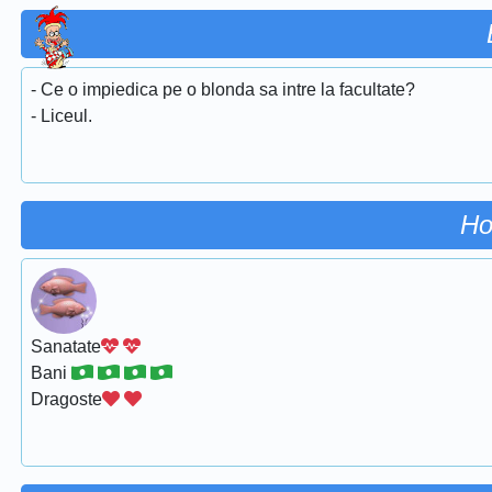
- Ce o impiedica pe o blonda sa intre la facultate?
- Liceul.
Ho
Sanatate
Bani
Dragoste