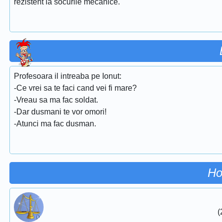
rezistent la socurile mecanice.
Profesoara il intreaba pe Ionut:
-Ce vrei sa te faci cand vei fi mare?
-Vreau sa ma fac soldat.
-Dar dusmani te vor omori!
-Atunci ma fac dusman.
Ho
(