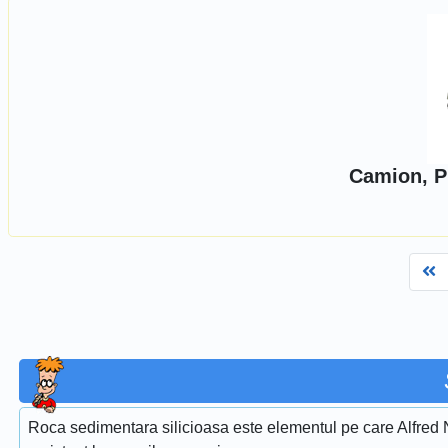
Camion, Pi
Fi
Roca sedimentara silicioasa este elementul pe care Alfred Nob