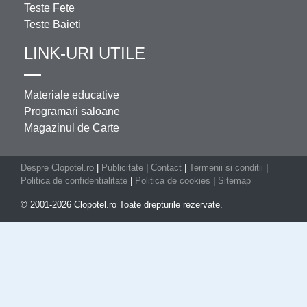
Teste Fete
Teste Baieti
LINK-URI UTILE
Materiale educative
Programari saloane
Magazinul de Carte
Despre Clopotel.ro
|
Publicitate
|
Contact
|
Termenii si conditii
|
Politica de confidentialitate
|
Politica de cookies
|
Sitemap
© 2001-2026 Clopotel.ro Toate drepturile rezervate.