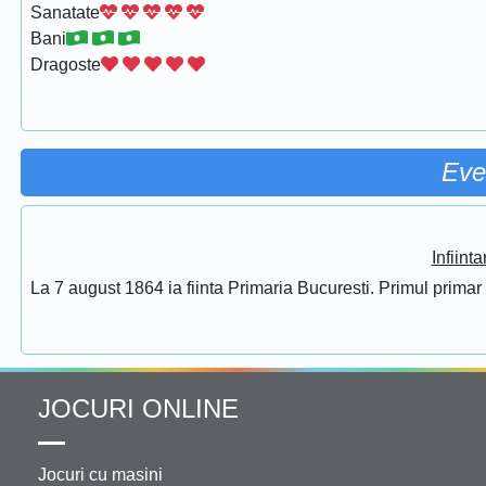
Sanatate
Bani
Dragoste
Eve
Infiint
La 7 august 1864 ia fiinta Primaria Bucuresti. Primul prima
JOCURI ONLINE
Jocuri cu masini