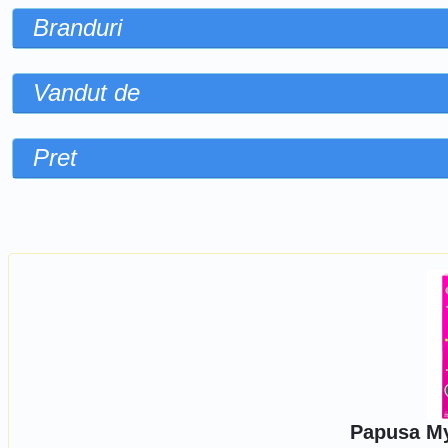
Branduri
Vandut de
Pret
Sorteaza dupa
Papusa My