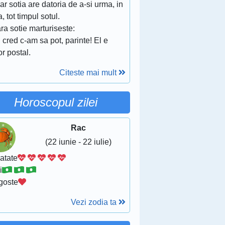
. iar sotia are datoria de a-si urma, in
a, tot timpul sotul.
ra sotie marturiseste:
 cred c-am sa pot, parinte! El e
or postal.
Citeste mai mult
Horoscopul zilei
Rac
(22 iunie - 22 iulie)
atate
i
goste
Vezi zodia ta