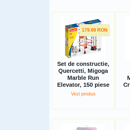
179.99
RON
Set de constructie,
Quercetti, Migoga
Marble Run
M
Elevator, 150 piese
Cr
Vezi produs