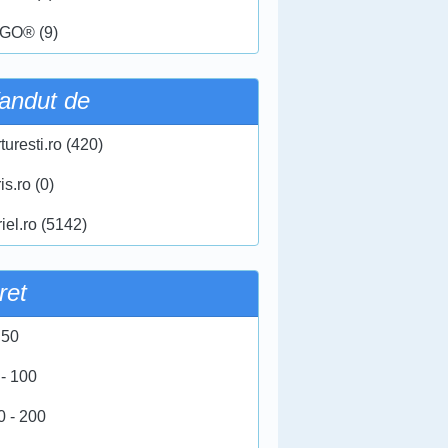
GO® (9)
andut de
turesti.ro (420)
ris.ro (0)
iel.ro (5142)
ret
 50
 - 100
0 - 200