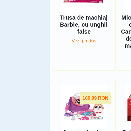
Trusa de machiaj
Mic
Barbie, cu unghii
false
Car
d
Vezi produs
ma
109.99
RON