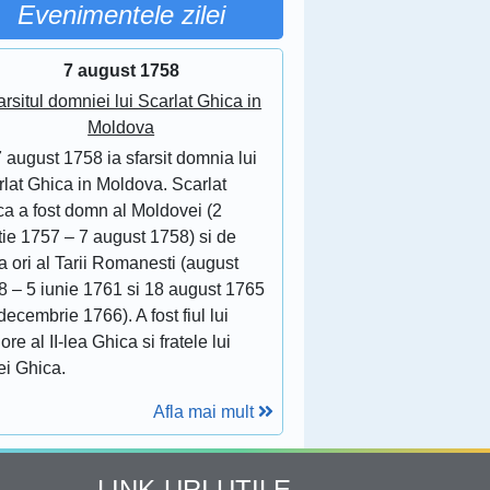
Evenimentele zilei
7 august 1758
arsitul domniei lui Scarlat Ghica in
Moldova
 august 1758 ia sfarsit domnia lui
lat Ghica in Moldova. Scarlat
ca a fost domn al Moldovei (2
tie 1757 – 7 august 1758) si de
 ori al Tarii Romanesti (august
8 – 5 iunie 1761 si 18 august 1765
decembrie 1766). A fost fiul lui
ore al II-lea Ghica si fratele lui
ei Ghica.
Afla mai mult
LINK-URI UTILE