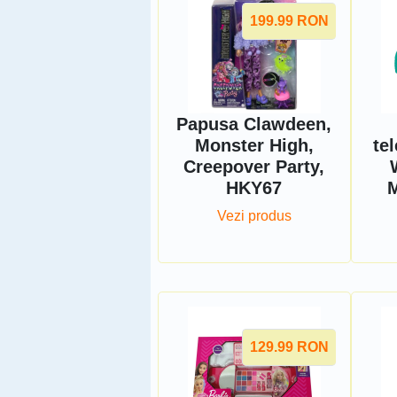
199.99
RON
Papusa Clawdeen,
Monster High,
te
Creepover Party,
HKY67
M
Vezi produs
129.99
RON