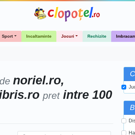
Sport
Incaltaminte
Jocuri
Rechizite
Imbracam
C
noriel.ro,
 de
Ju
libris.ro
intre 100
pret
B
Di
Ha