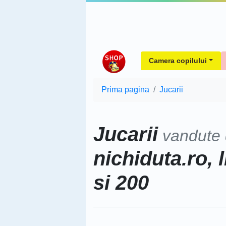
Camera copilului
Prima pagina
Jucarii
Jucarii
vandute
nichiduta.ro, 
si 200
Sorteaza dupa