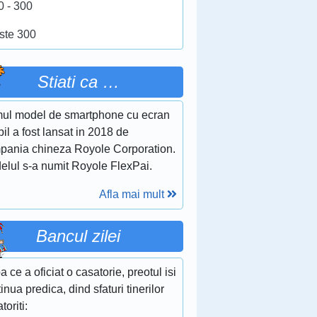
0 - 300
ste 300
Stiati ca …
mul model de smartphone cu ecran
bil a fost lansat in 2018 de
pania chineza Royole Corporation.
elul s-a numit Royole FlexPai.
Afla mai mult
Bancul zilei
 ce a oficiat o casatorie, preotul isi
inua predica, dind sfaturi tinerilor
toriti: