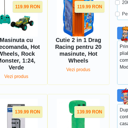
20
119.99
RON
119.99
RON
Pe
Masinuta cu
Cutie 2 in 1 Drag
lecomanda, Hot
Racing pentru 20
Pri
Wheels, Rock
masinute, Hot
plia
onster, 1:24,
Wheels
com
Verde
Mod
Vezi produs
Vezi produs
Dupa
139.99
RON
139.99
RON
cont
casa