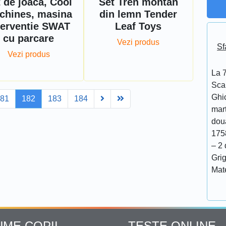
 de joaca, Cool
Set Tren montan
chines, masina
din lemn Tender
terventie SWAT
Leaf Toys
cu parcare
Vezi produs
Sf
Vezi produs
La 7
Scar
Ghi
Next
Last
181
182
183
184
mar
doua
175
– 2 
Grig
Mat
UME COPII
TESTE ONLINE