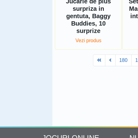
Jucarie de plus
Set
surpriza in
Ma
gentuta, Baggy
in
Buddies, 10
surprize
Vezi produs
First
Prev
180
JOCURI ONLINE
N