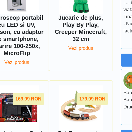
- ..
viat
Tina
roscop portabil
Jucarie de plus,
- Nu
cu LED si UV,
Play By Play,
fact
son, cu adaptor
Creeper Minecraft,
e smartphone,
32 cm
rire 100-250x,
Vezi produs
MicroFlip
Vezi produs
San
169.99
RON
179.99
RON
Ban
Dra