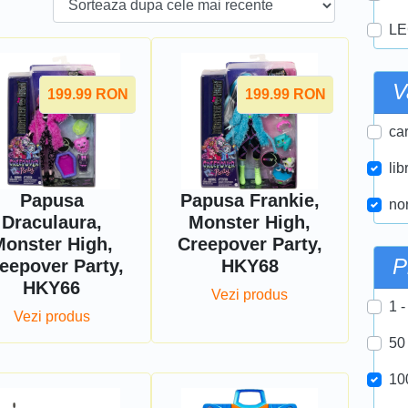
LE
V
199.99
RON
199.99
RON
car
lib
Papusa
Papusa Frankie,
nor
Draculaura,
Monster High,
onster High,
Creepover Party,
P
eepover Party,
HKY68
HKY66
Vezi produs
1 -
Vezi produs
50
10