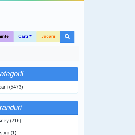
inte
Carti
Jucarii
ategorii
carii (5473)
randuri
sney (216)
sbro (1)