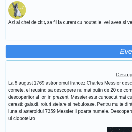
Azi ai chef de citit, sa fii la curent cu noutatile, vei avea si
Eve
Descope
La 8 august 1769 astronomul francez Charles Messier desc
comete, el reusind sa descopere nu mai putin de 20 de comet
descoperitor al lor. in prezent, Messier este cunoscut mai 
ceresti: galaxii, roiuri stelare si nebuloase. Pentru multe di
luna si asteroidul 7359 Messier ii poarta numele. Descope
ul clopotel.ro