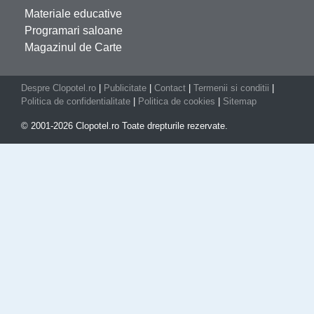
Materiale educative
Programari saloane
Magazinul de Carte
Despre Clopotel.ro
|
Publicitate
|
Contact
|
Termenii si conditii
|
Politica de confidentialitate
|
Politica de cookies
|
Sitemap
© 2001-2026 Clopotel.ro Toate drepturile rezervate.