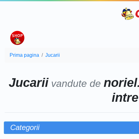
Prima pagina
Jucarii
Jucarii
noriel
vandute de
intr
Categorii