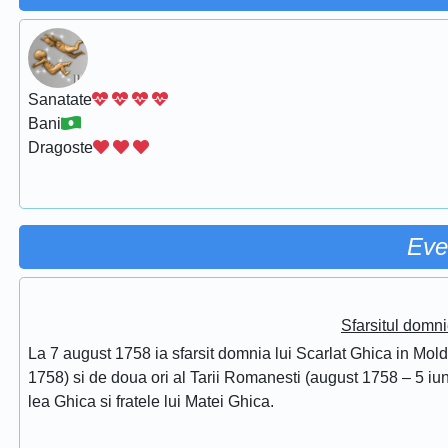
Sanatate
Bani
Dragoste
Eve
Sfarsitul domni
La 7 august 1758 ia sfarsit domnia lui Scarlat Ghica in Mol
1758) si de doua ori al Tarii Romanesti (august 1758 – 5 iuni
lea Ghica si fratele lui Matei Ghica.