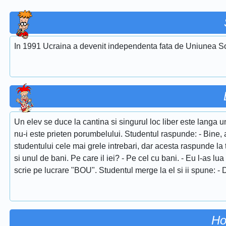
In 1991 Ucraina a devenit independenta fata de Uniunea So
Un elev se duce la cantina si singurul loc liber este langa 
nu-i este prieten porumbelului. Studentul raspunde: - Bine, 
studentului cele mai grele intrebari, dar acesta raspunde la 
si unul de bani. Pe care il iei? - Pe cel cu bani. - Eu l-as lua
scrie pe lucrare "BOU". Studentul merge la el si ii spune: - 
Ho