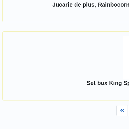
Jucarie de plus, Rainbocorn
Set box King Sp
Fi