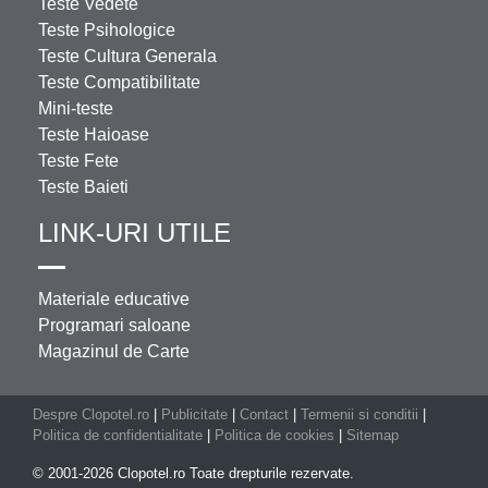
Teste Vedete
Teste Psihologice
Teste Cultura Generala
Teste Compatibilitate
Mini-teste
Teste Haioase
Teste Fete
Teste Baieti
LINK-URI UTILE
Materiale educative
Programari saloane
Magazinul de Carte
Despre Clopotel.ro
|
Publicitate
|
Contact
|
Termenii si conditii
|
Politica de confidentialitate
|
Politica de cookies
|
Sitemap
© 2001-2026 Clopotel.ro Toate drepturile rezervate.