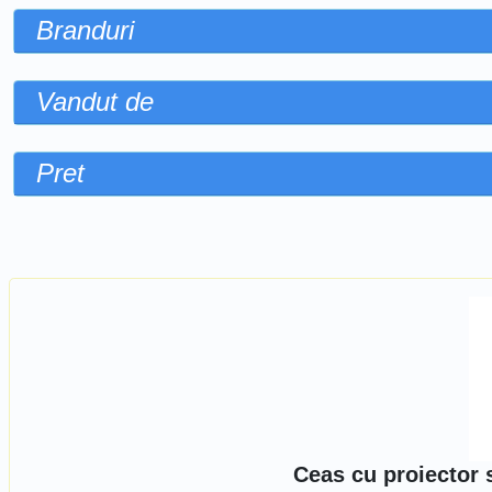
Branduri
Vandut de
Pret
Sorteaza dupa
Ceas cu proiector 