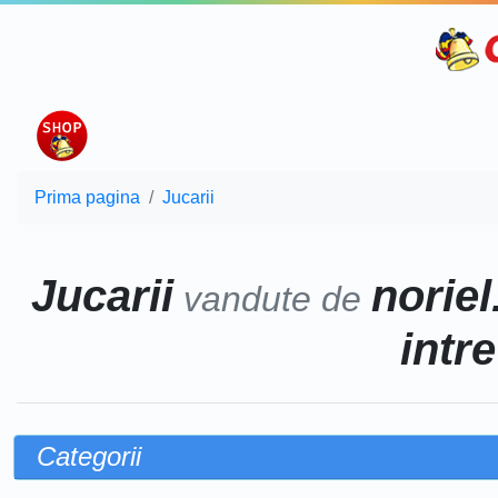
Prima pagina
Jucarii
Jucarii
noriel
vandute de
intr
Categorii