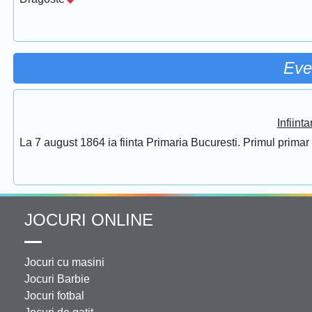
Eve
Infiint
La 7 august 1864 ia fiinta Primaria Bucuresti. Primul prima
JOCURI ONLINE
Jocuri cu masini
Jocuri Barbie
Jocuri fotbal