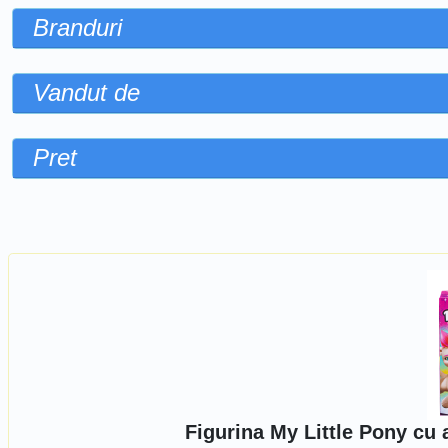
Branduri
Vandut de
Pret
Sorteaza dupa
Figurina My Little Pony cu 