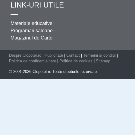
LINK-URI UTILE
Materiale educative
Programari saloane
Magazinul de Carte
Despre Clopotel.ro
|
Publicitate
|
Contact
|
Termenii si conditii
|
Politica de confidentialitate
|
Politica de cookies
|
Sitemap
© 2001-2026 Clopotel.ro Toate drepturile rezervate.