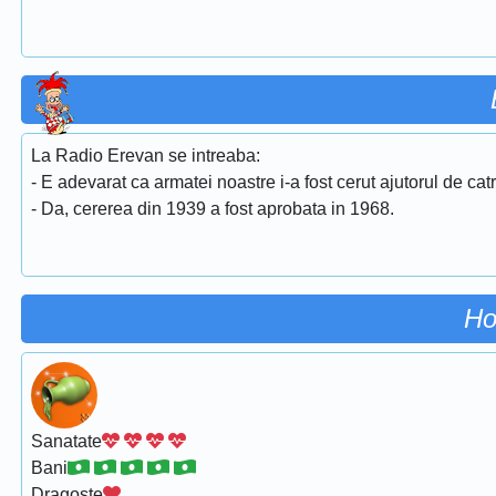
La Radio Erevan se intreaba:
- E adevarat ca armatei noastre i-a fost cerut ajutorul de c
- Da, cererea din 1939 a fost aprobata in 1968.
Ho
Sanatate
Bani
Dragoste