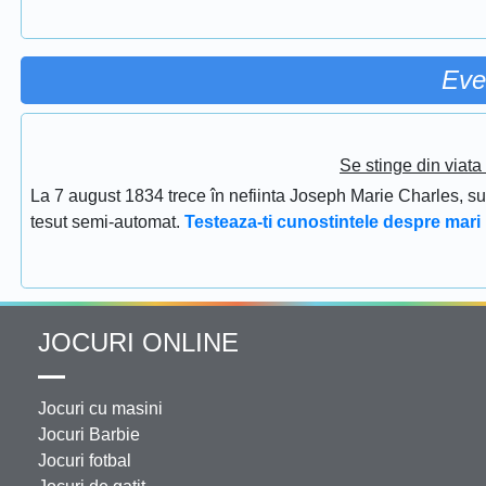
Eve
Se stinge din viat
La 7 august 1834 trece în nefiinta Joseph Marie Charles, s
tesut semi-automat.
Testeaza-ti cunostintele despre mari 
JOCURI ONLINE
Jocuri cu masini
Jocuri Barbie
Jocuri fotbal