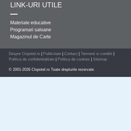
LINK-URI UTILE
Materiale educative
Programari saloane
Magazinul de Carte
Despre Clopotel.ro
|
Publicitate
|
Contact
|
Termenii si conditii
|
Politica de confidentialitate
|
Politica de cookies
|
Sitemap
© 2001-2026 Clopotel.ro Toate drepturile rezervate.