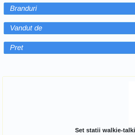
Branduri
Vandut de
Pret
Sorteaza dupa
Set statii walkie-tal