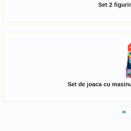
Set 2 figur
Set de joaca cu masin
Fi