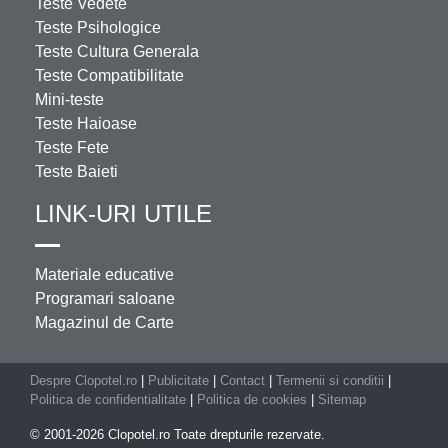
Teste Vedete
Teste Psihologice
Teste Cultura Generala
Teste Compatibilitate
Mini-teste
Teste Haioase
Teste Fete
Teste Baieti
LINK-URI UTILE
Materiale educative
Programari saloane
Magazinul de Carte
Despre Clopotel.ro
|
Publicitate
|
Contact
|
Termenii si conditii
|
Politica de confidentialitate
|
Politica de cookies
|
Sitemap
© 2001-2026 Clopotel.ro Toate drepturile rezervate.