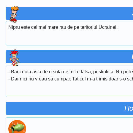
Nipru este cel mai mare rau de pe teritoriul Ucrainei.
- Bancnota asta de o suta de mii e falsa, pustiulica! Nu poti
- Dar nici nu vreau sa cumpar. Taticul m-a trimis doar s-o s
Ho