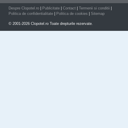
Despre Clopotel.ro
|
Publicitate
|
Contact
|
Termenii si conditii
|
Politica de confidentialitate
|
Politica de cookies
|
Sitemap
© 2001-2026 Clopotel.ro Toate drepturile rezervate.