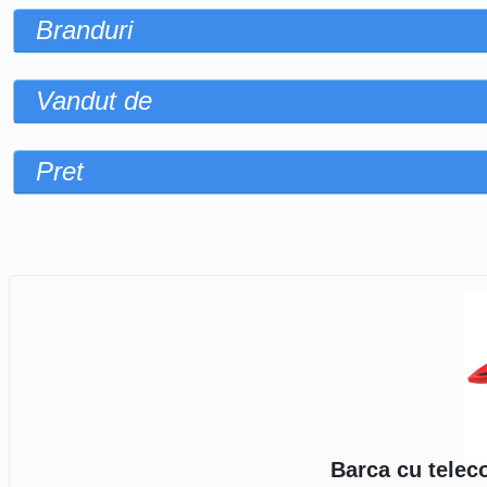
Branduri
Vandut de
Pret
Sorteaza dupa
Barca cu telec