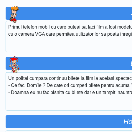
Primul telefon mobil cu care puteai sa faci film a fost model
cu o camera VGA care permitea utilizatorilor sa poata inregis
Un politai cumpara continuu bilete la film la acelasi spectaco
- Ce faci Dom'le ? De cate ori cumperi bilete pentru acuma 
- Doamna eu nu fac bisnita cu bilete dar e un tampit inauntr
Ho