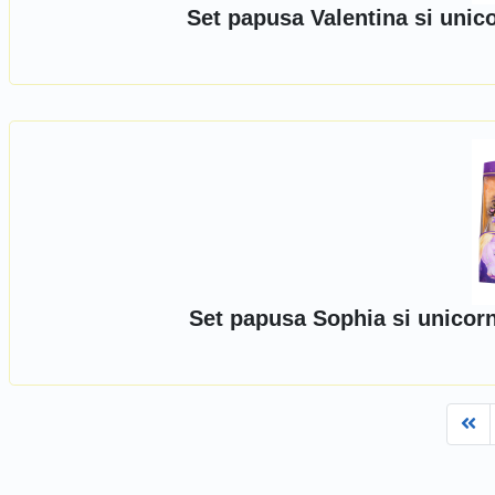
Set papusa Valentina si unic
Set papusa Sophia si unicor
Fi