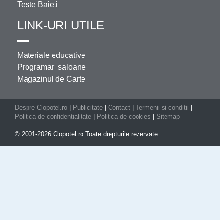
Teste Baieti
LINK-URI UTILE
Materiale educative
Programari saloane
Magazinul de Carte
Despre Clopotel.ro
|
Publicitate
|
Contact
|
Termenii si conditii
|
Politica de confidentialitate
|
Politica de cookies
|
Sitemap
© 2001-2026 Clopotel.ro Toate drepturile rezervate.