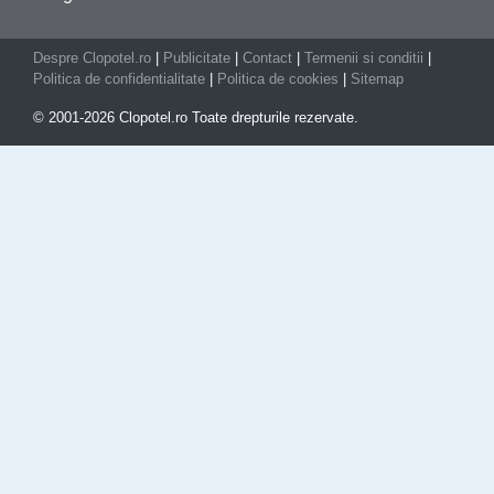
Despre Clopotel.ro
|
Publicitate
|
Contact
|
Termenii si conditii
|
Politica de confidentialitate
|
Politica de cookies
|
Sitemap
© 2001-2026 Clopotel.ro Toate drepturile rezervate.