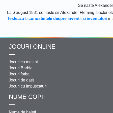
Se naste Alexander 
La 6 august 1881 se naste sir Alexander Fleming, bacteriolog
Testeaza-ti cunostintele despre inventii si inventatori
in
JOCURI ONLINE
Jocuri cu masini
Jocuri Barbie
Jocuri fotbal
Jocuri de gatit
Jocuri cu impuscaturi
NUME COPII
Nume de baieti