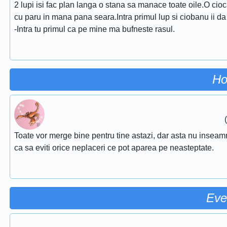
2 lupi isi fac plan langa o stana sa manace toate oile.O cio
cu paru in mana pana seara.Intra primul lup si ciobanu ii da c
-Intra tu primul ca pe mine ma bufneste rasul.
Ho
Toate vor merge bine pentru tine astazi, dar asta nu inseamna 
ca sa eviti orice neplaceri ce pot aparea pe neasteptate.
Eve