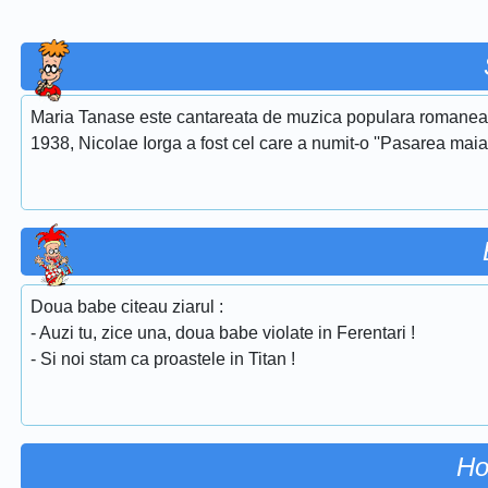
Maria Tanase este cantareata de muzica populara romaneasca
1938, Nicolae Iorga a fost cel care a numit-o ''Pasarea maias
Doua babe citeau ziarul :
- Auzi tu, zice una, doua babe violate in Ferentari !
- Si noi stam ca proastele in Titan !
Ho