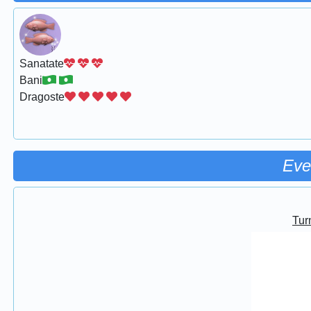
Sanatate
Bani
Dragoste
Eve
Turn