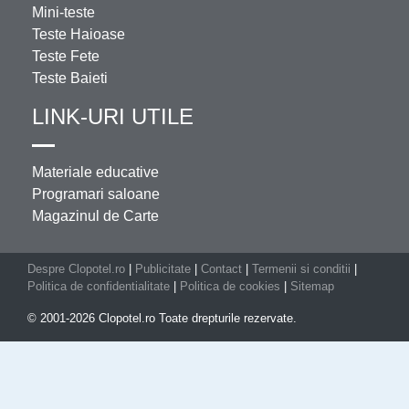
Mini-teste
Teste Haioase
Teste Fete
Teste Baieti
LINK-URI UTILE
Materiale educative
Programari saloane
Magazinul de Carte
Despre Clopotel.ro
|
Publicitate
|
Contact
|
Termenii si conditii
|
Politica de confidentialitate
|
Politica de cookies
|
Sitemap
© 2001-2026 Clopotel.ro Toate drepturile rezervate.