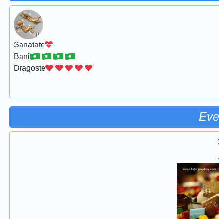
Sanatate
Bani
Dragoste
Eve