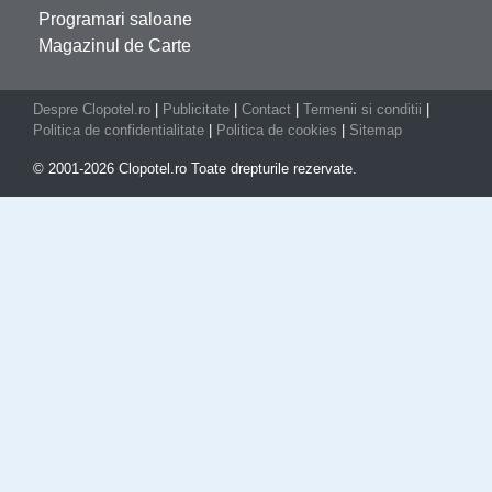
Programari saloane
Magazinul de Carte
Despre Clopotel.ro
|
Publicitate
|
Contact
|
Termenii si conditii
|
Politica de confidentialitate
|
Politica de cookies
|
Sitemap
© 2001-2026 Clopotel.ro Toate drepturile rezervate.