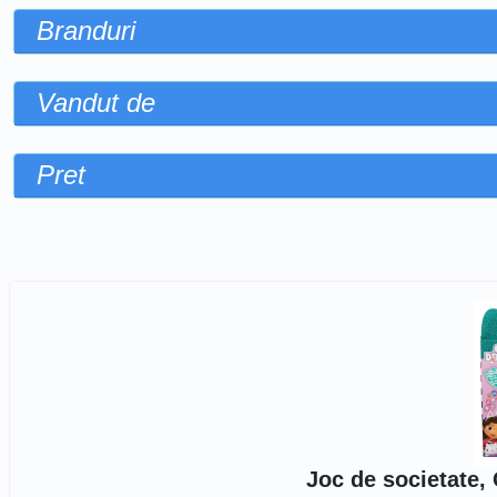
Branduri
Vandut de
Pret
Sorteaza dupa
Joc de societate,