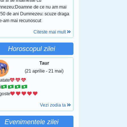
lui si se intalneste cu
nezeu:Doamne de ce nu am mai
it 50 de ani Dumnezeu: scuze draga
te-am mai recunoscut
Citeste mai mult
Horoscopul zilei
Taur
(21 aprilie - 21 mai)
atate
i
goste
Vezi zodia ta
Evenimentele zilei