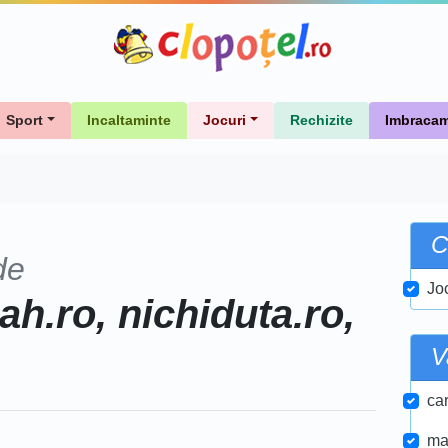
Sport
Incaltaminte
Jocuri
Rechizite
Imbracam
C
de
Jo
h.ro, nichiduta.ro,
V
car
ma