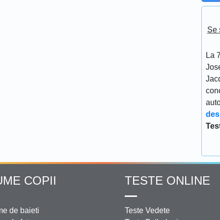
Se 
La 7
Jos
Jacq
conc
aut
des
Tes
UME COPII
TESTE ONLINE
e de baieti
Teste Vedete