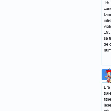
''Ho
cuno
Dini
intr
viol
193
sa t
de 
num
Era
trai
fitn
ies