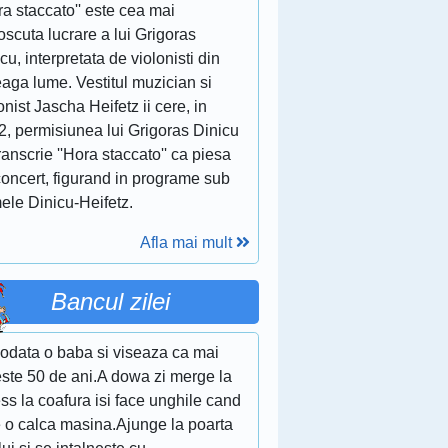
ra staccato'' este cea mai
scuta lucrare a lui Grigoras
cu, interpretata de violonisti din
eaga lume. Vestitul muzician si
onist Jascha Heifetz ii cere, in
2, permisiunea lui Grigoras Dinicu
ranscrie ''Hora staccato'' ca piesa
concert, figurand in programe sub
ele Dinicu-Heifetz.
Afla mai mult
Bancul zilei
 odata o baba si viseaza ca mai
este 50 de ani.A dowa zi merge la
ess la coafura isi face unghile cand
e o calca masina.Ajunge la poarta