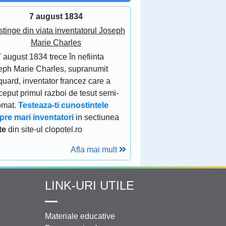
7 august 1834
stinge din viata inventatorul Joseph
Marie Charles
 august 1834 trece în nefiinta
eph Marie Charles, supranumit
uard, inventator francez care a
eput primul razboi de tesut semi-
omat.
Testeaza-ti cunostintele
pre mari inventatori
in sectiunea
te
din site-ul clopotel.ro
Afla mai mult
LINK-URI UTILE
Materiale educative