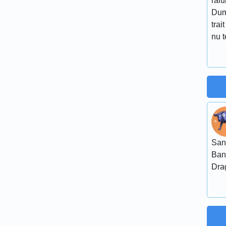
raiu
Dum
tra
nu 
San
Ban
Dra