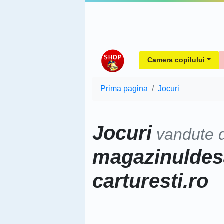
Camera copilului
Prima pagina
Jocuri
Jocuri
vandute 
magazinuldesa
carturesti.ro