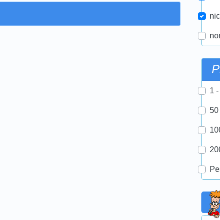
nic
nor
P
1 -
50
10
20
Pe