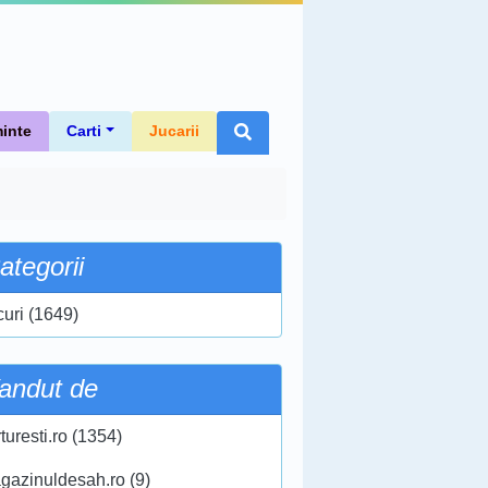
inte
Carti
Jucarii
ategorii
curi (1649)
andut de
turesti.ro (1354)
gazinuldesah.ro (9)