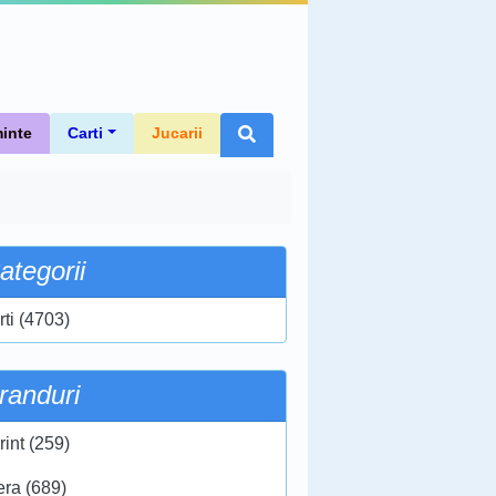
inte
Carti
Jucarii
ategorii
rti (4703)
randuri
rint (259)
era (689)