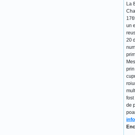
La 
Cha
176
un 
reu
20 d
num
prim
Mes
prin
cupr
roiu
mult
fost
de p
poa
inf
Enc