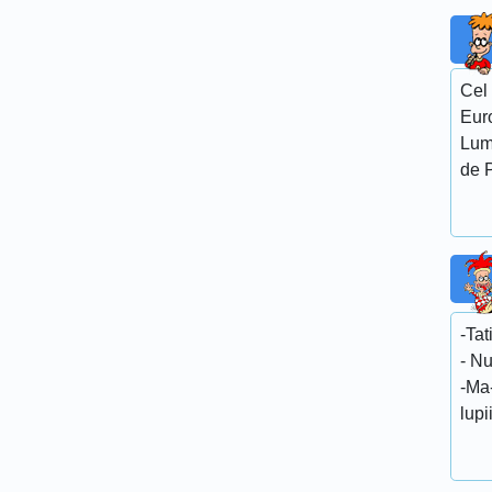
Cel 
Euro
Lumi
de P
-Tat
- Nu
-Ma
lupi