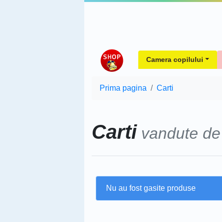
Camera copilului
Prima pagina
Carti
Carti
vandute d
Nu au fost gasite produse