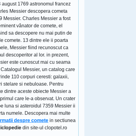
8 august 1769 astronomul francez
rles Messier descopera cometa
9 Messier. Charles Messier a fost
eminent vânator de comete, el
sind sa descopere nu mai putin de
e comete. 13 dintre ele ii poarta
ele, Messier fiind recunoscut ca
ul descoperitor al lor. in prezent,
sier este cunoscut mai cu seama
 Catalogul Messier, un catalog care
inde 110 corpuri ceresti: galaxii,
ri stelare si nebuloase. Pentru
e dintre aceste obiecte Messier a
 primul care le-a observat. Un crater
e luna si asteroidul 7359 Messier ii
rta numele. Descopera mai multe
ormatii despre comete
in sectiunea
iclopedie
din site-ul clopotel.ro