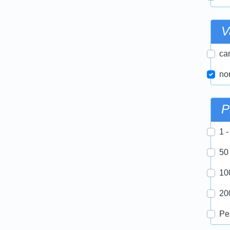
V
car
nor
P
1 -
50
10
20
Pe