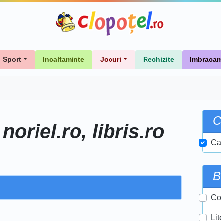
Sport
Incaltaminte
Jocuri
Rechizite
Imbracam
C
noriel.ro, libris.ro
e
Ca
B
Co
Lit