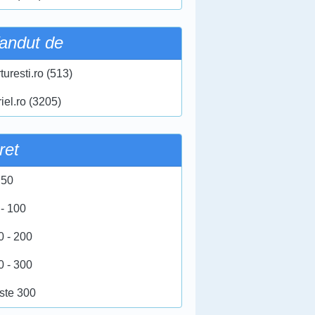
andut de
turesti.ro (513)
iel.ro (3205)
ret
 50
 - 100
0 - 200
0 - 300
ste 300