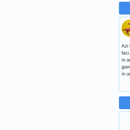
Azi 
faci
in a
gand
in 