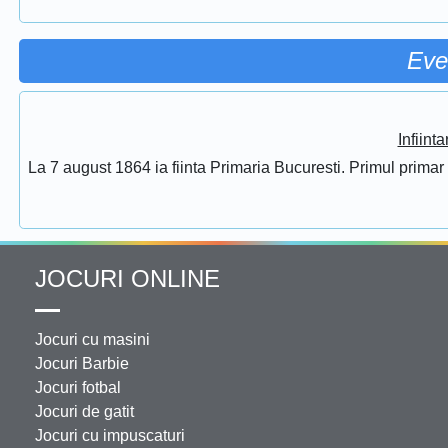
Eve
Infiint
La 7 august 1864 ia fiinta Primaria Bucuresti. Primul prima
JOCURI ONLINE
Jocuri cu masini
Jocuri Barbie
Jocuri fotbal
Jocuri de gatit
Jocuri cu impuscaturi