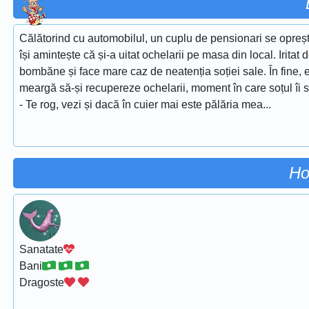
Călătorind cu automobilul, un cuplu de pensionari se opreșt
își amintește că și-a uitat ochelarii pe masa din local. Iritat
bombăne și face mare caz de neatenția soției sale. În fine, 
meargă să-și recupereze ochelarii, moment în care soțul îi 
- Te rog, vezi și dacă în cuier mai este pălăria mea...
Ho
Sanatate
Bani
Dragoste