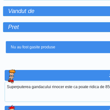
Vandut de
Pret
Nu au fost gasite produse
Superputerea gandacului rinocer este ca poate ridica de 850