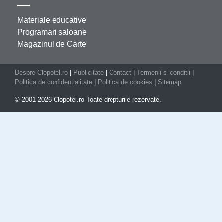
Materiale educative
Programari saloane
Magazinul de Carte
Despre Clopotel.ro
|
Publicitate
|
Contact
|
Termenii si conditii
|
Politica de confidentialitate
|
Politica de cookies
|
Sitemap
© 2001-2026 Clopotel.ro Toate drepturile rezervate.