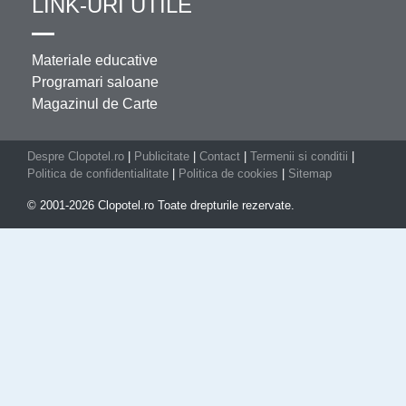
LINK-URI UTILE
Materiale educative
Programari saloane
Magazinul de Carte
Despre Clopotel.ro
|
Publicitate
|
Contact
|
Termenii si conditii
|
Politica de confidentialitate
|
Politica de cookies
|
Sitemap
© 2001-2026 Clopotel.ro Toate drepturile rezervate.