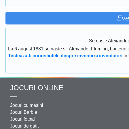
Eve
Se naste Alexander 
La 6 august 1881 se naste sir Alexander Fleming, bacteriolog
Testeaza-ti cunostintele despre inventii si inventatori
in
JOCURI ONLINE
Jocuri cu masini
Jocuri Barbie
Jocuri fotbal
Jocuri de gatit