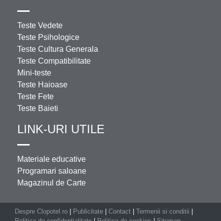
Teste Vedete
Teste Psihologice
Teste Cultura Generala
Teste Compatibilitate
Mini-teste
Teste Haioase
Teste Fete
Teste Baieti
LINK-URI UTILE
Materiale educative
Programari saloane
Magazinul de Carte
Despre Clopotel.ro
|
Publicitate
|
Contact
|
Termenii si conditii
|
Politica de confidentialitate
|
Politica de cookies
|
Sitemap