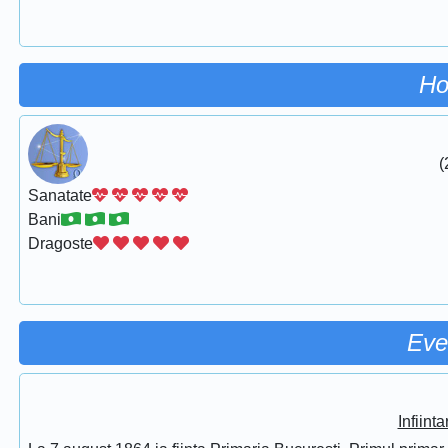
Ho
(
Sanatate
Bani
Dragoste
Eve
Infiint