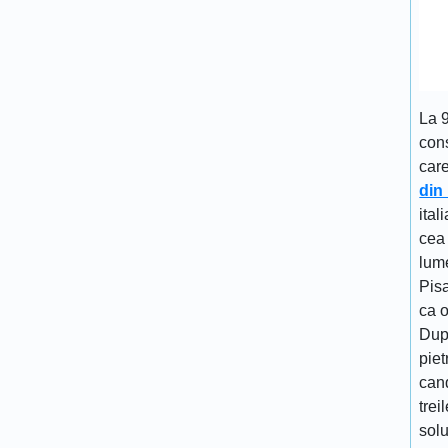
La 
cons
car
din
ital
cea 
lume
Pisa
ca 
Dup
piet
cand
trei
solu