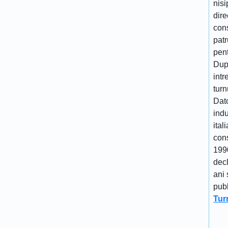
nisi
dire
cons
patr
pen
Dupa
intr
turn
Dato
indu
ital
cons
1990
decl
ani 
publ
Tur