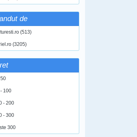
andut de
turesti.ro (513)
iel.ro (3205)
ret
 50
 - 100
0 - 200
0 - 300
ste 300