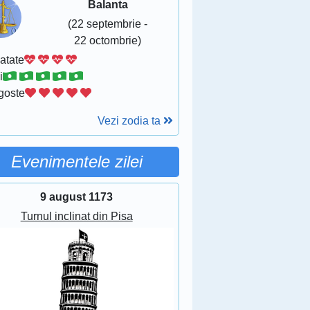
Balanta
(22 septembrie -
22 octombrie)
atate
i
goste
Vezi zodia ta
Evenimentele zilei
9 august 1173
Turnul inclinat din Pisa