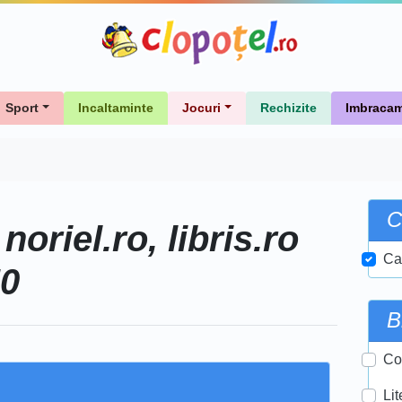
Sport
Incaltaminte
Jocuri
Rechizite
Imbracam
C
noriel.ro, libris.ro
e
Ca
50
B
Co
Lit