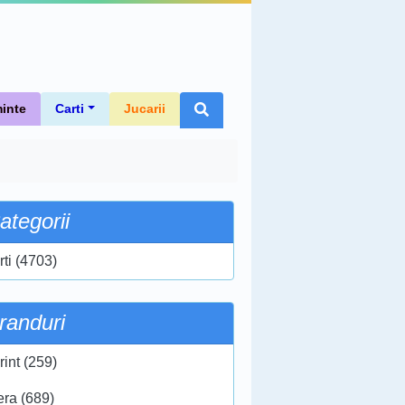
inte
Carti
Jucarii
ategorii
rti (4703)
randuri
rint (259)
era (689)