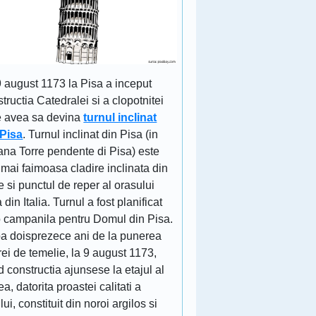
9 august 1173 la Pisa a inceput
tructia Catedralei si a clopotnitei
e avea sa devina
turnul inclinat
 Pisa
. Turnul inclinat din Pisa (in
iana Torre pendente di Pisa) este
mai faimoasa cladire inclinata din
 si punctul de reper al orasului
 din Italia. Turnul a fost planificat
o campanila pentru Domul din Pisa.
a doisprezece ani de la punerea
rei de temelie, la 9 august 1173,
 constructia ajunsese la etajul al
lea, datorita proastei calitati a
lui, constituit din noroi argilos si