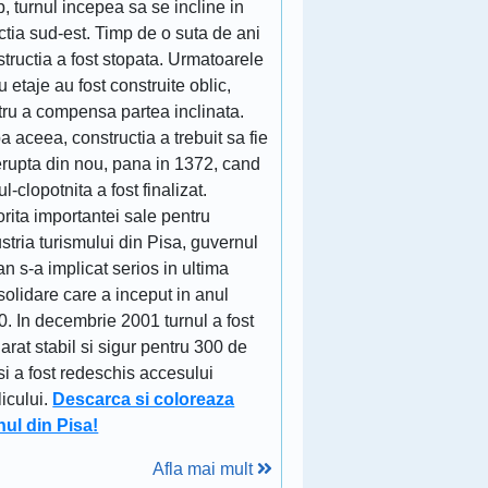
p, turnul incepea sa se incline in
ctia sud-est. Timp de o suta de ani
tructia a fost stopata. Urmatoarele
u etaje au fost construite oblic,
tru a compensa partea inclinata.
 aceea, constructia a trebuit sa fie
erupta din nou, pana in 1372, cand
ul-clopotnita a fost finalizat.
rita importantei sale pentru
stria turismului din Pisa, guvernul
ian s-a implicat serios in ultima
olidare care a inceput in anul
. In decembrie 2001 turnul a fost
arat stabil si sigur pentru 300 de
si a fost redeschis accesului
icului.
Descarca si coloreaza
nul din Pisa!
Afla mai mult