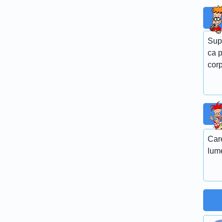
Sup
ca p
corp
Care
lum