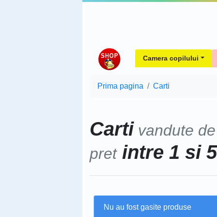
Camera copilului
Prima pagina
Carti
Carti
vandute d
intre 1 si 
pret
Nu au fost gasite produse