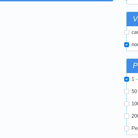
V
car
nor
P
1 -
50
10
20
Pe