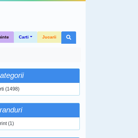
inte
Carti
Jucarii
ategorii
rti (1498)
randuri
int (1)