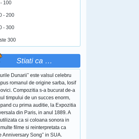
 - 100
0 - 200
0 - 300
ste 300
Stiati ca …
lurile Dunarii'' este valsul celebru
pus romanul de origine sarba, Iosif
ovici. Compozitia s-a bucurat de-a
gul timpului de un succes enorm,
pand cu prima auditie, la Expozitia
ersala din Paris, in anul 1889. A
 utilizata ca si coloana sonora in
multe filme si reinterpretata ca
e Anniversary Song'' in SUA.