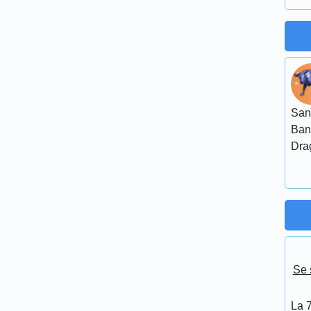
San
Ban
Dra
Se 
La 7