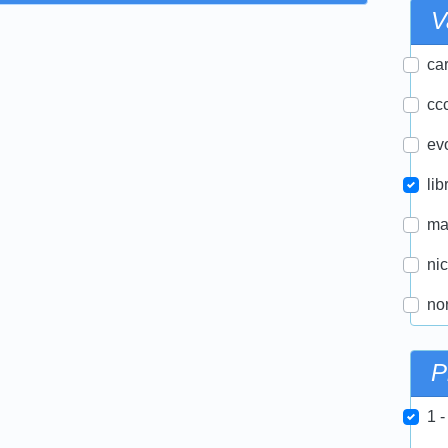
V
car
ccc
ev
lib
ma
ni
nor
P
1 -