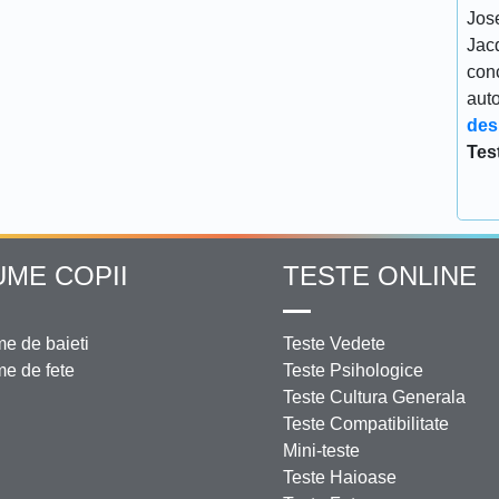
Jos
Jacq
conc
aut
des
Tes
UME COPII
TESTE ONLINE
e de baieti
Teste Vedete
e de fete
Teste Psihologice
Teste Cultura Generala
Teste Compatibilitate
Mini-teste
Teste Haioase