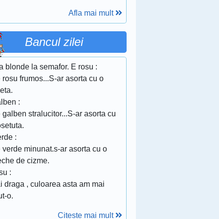
Afla mai mult
Bancul zilei
 blonde la semafor. E rosu :
 rosu frumos...S-ar asorta cu o
eta.
lben :
 galben stralucitor...S-ar asorta cu
setuta.
rde :
 verde minunat.s-ar asorta cu o
eche de cizme.
su :
i draga , culoarea asta am mai
t-o.
Citeste mai mult