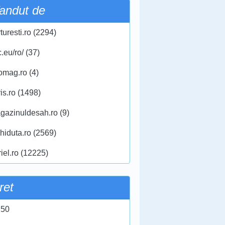
andut de
turesti.ro (2294)
.eu/ro/ (37)
omag.ro (4)
ris.ro (1498)
gazinuldesah.ro (9)
chiduta.ro (2569)
iel.ro (12225)
ret
 50