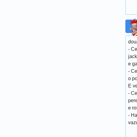
doua
- Ce
jack
e ga
- Ce
o po
E ve
- Ce
per
e ro
- Ha
vazu