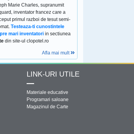
eph Marie Charles, supranumit
uard, inventator francez care a
eput primul razboi de tesut semi-
omat.
Testeaza-ti cunostintele
pre mari inventatori
in sectiunea
te
din site-ul clopotel.ro
Afla mai mult
LINK-URI UTILE
Materiale educative
Programari saloane
Magazinul de Carte