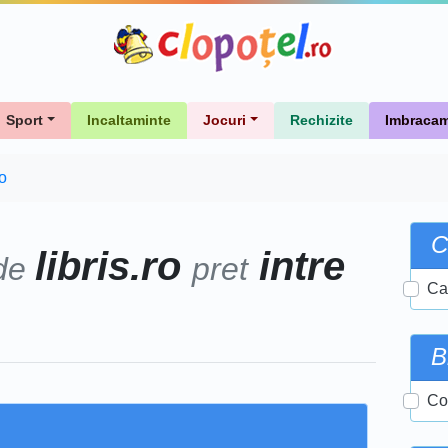
Sport
Incaltaminte
Jocuri
Rechizite
Imbracam
ro
C
libris.ro
intre
 de
pret
Ca
B
Cor