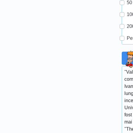
50
10
20
Pe
''Va
com
Ivan
lun
ince
Univ
fost
mai 
''Th