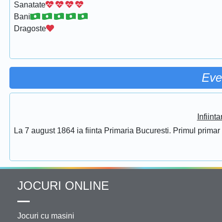
Sanatate
Bani
Dragoste
Eve
Infiint
La 7 august 1864 ia fiinta Primaria Bucuresti. Primul prima
JOCURI ONLINE
Jocuri cu masini