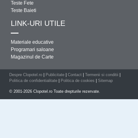
Teste Fete
Teste Baieti
LINK-URI UTILE
Materiale educative
Programari saloane
Magazinul de Carte
Despre Clopotel.ro
|
Publicitate
|
Contact
|
Termenii si conditii
|
Politica de confidentialitate
|
Politica de cookies
|
Sitemap
© 2001-2026 Clopotel.ro Toate drepturile rezervate.