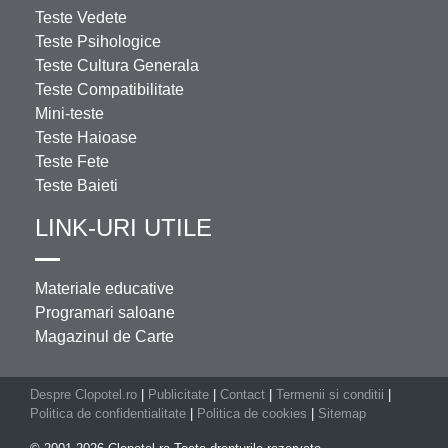
Teste Vedete
Teste Psihologice
Teste Cultura Generala
Teste Compatibilitate
Mini-teste
Teste Haioase
Teste Fete
Teste Baieti
LINK-URI UTILE
Materiale educative
Programari saloane
Magazinul de Carte
Despre Clopotel.ro
|
Publicitate
|
Contact
|
Termenii si conditii
|
Politica de confidentialitate
|
Politica de cookies
|
Sitemap