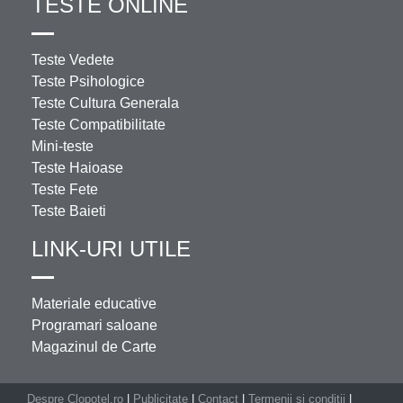
TESTE ONLINE
Teste Vedete
Teste Psihologice
Teste Cultura Generala
Teste Compatibilitate
Mini-teste
Teste Haioase
Teste Fete
Teste Baieti
LINK-URI UTILE
Materiale educative
Programari saloane
Magazinul de Carte
Despre Clopotel.ro
|
Publicitate
|
Contact
|
Termenii si conditii
|