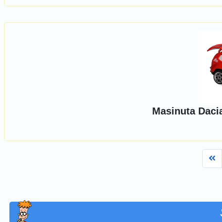
Masinuta Dacia
Fi