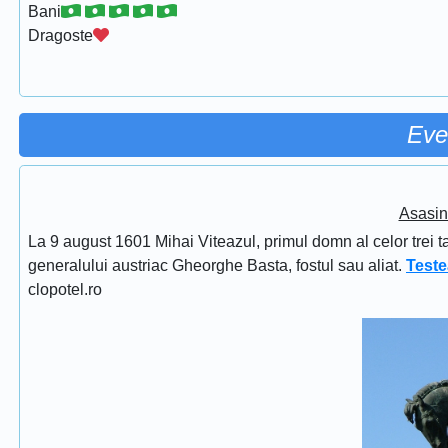
Bani
Dragoste
Eve
Asasin
La 9 august 1601 Mihai Viteazul, primul domn al celor trei t
generalului austriac Gheorghe Basta, fostul sau aliat.
Teste
clopotel.ro