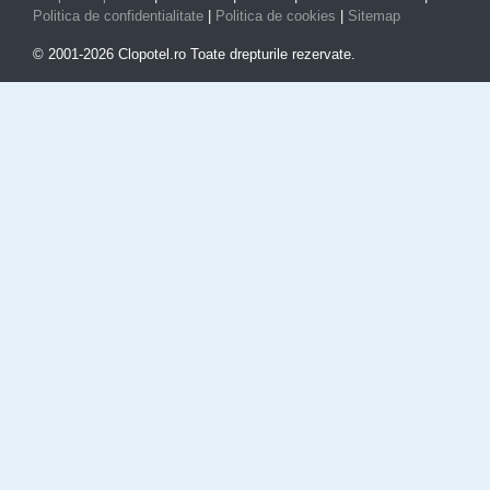
Politica de confidentialitate
|
Politica de cookies
|
Sitemap
© 2001-2026 Clopotel.ro Toate drepturile rezervate.