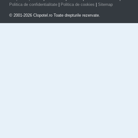
Politica de confidentialitate
|
Politica de cookies
|
Sitemap
© 2001-2026 Clopotel.ro Toate drepturile rezervate.