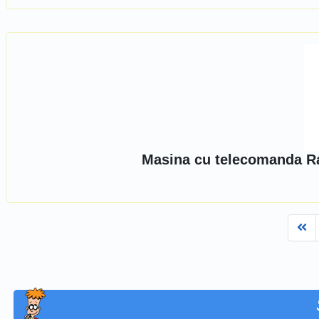
Masina cu telecomanda Ra
Fi