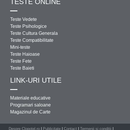
TESTE ONLINE
Teste Vedete
Teste Psihologice
Teste Cultura Generala
Teste Compatibilitate
Mini-teste
Teste Haioase
Teste Fete
Teste Baieti
LINK-URI UTILE
Materiale educative
Programari saloane
Magazinul de Carte
Despre Clopotel.ro
|
Publicitate
|
Contact
|
Termenii si conditii
|