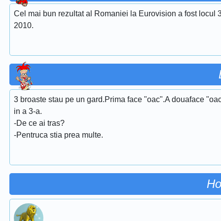
Cel mai bun rezultat al Romaniei la Eurovision a fost locul 
2010.
3 broaste stau pe un gard.Prima face "oac".A douaface "oac,
in a 3-a.
-De ce ai tras?
-Pentruca stia prea multe.
Ho