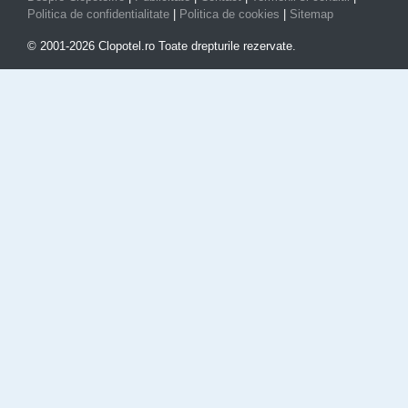
Politica de confidentialitate
|
Politica de cookies
|
Sitemap
© 2001-2026 Clopotel.ro Toate drepturile rezervate.