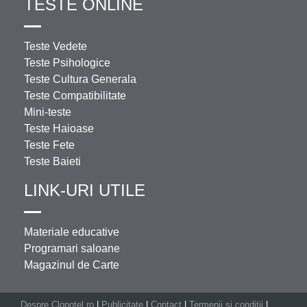
TESTE ONLINE
Teste Vedete
Teste Psihologice
Teste Cultura Generala
Teste Compatibilitate
Mini-teste
Teste Haioase
Teste Fete
Teste Baieti
LINK-URI UTILE
Materiale educative
Programari saloane
Magazinul de Carte
Despre Clopotel.ro
|
Publicitate
|
Contact
|
Termenii si conditii
|