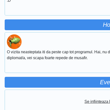
:D
Ho
O vizita neasteptata iti da peste cap tot programul. Hai, nu d
diplomat/a, vei scapa foarte repede de musafir.
Eve
Se infiinteaz