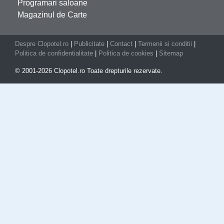
Programari saloane
Magazinul de Carte
Despre Clopotel.ro
|
Publicitate
|
Contact
|
Termenii si conditii
|
Politica de confidentialitate
|
Politica de cookies
|
Sitemap
© 2001-2026 Clopotel.ro Toate drepturile rezervate.