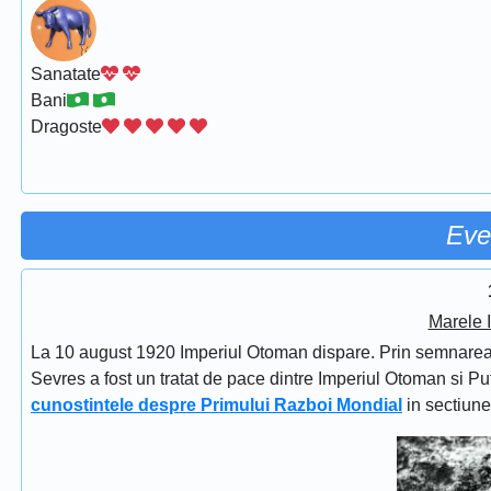
Sanatate
Bani
Dragoste
Eve
Marele 
La 10 august 1920 Imperiul Otoman dispare. Prin semnarea Tra
Sevres a fost un tratat de pace dintre Imperiul Otoman si Put
cunostintele despre Primului Razboi Mondial
in sectiun