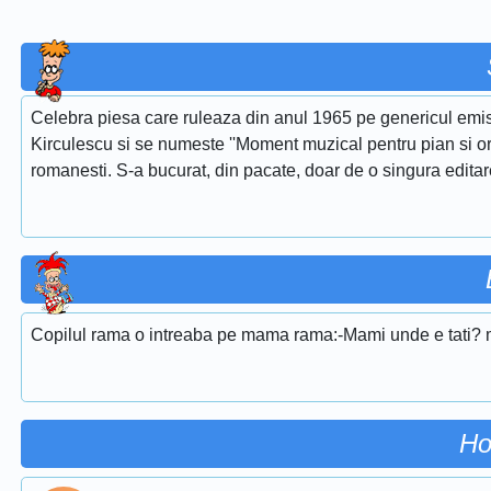
Celebra piesa care ruleaza din anul 1965 pe genericul emis
Kirculescu si se numeste ''Moment muzical pentru pian si or
romanesti. S-a bucurat, din pacate, doar de o singura edita
Copilul rama o intreaba pe mama rama:-Mami unde e tati? 
Ho