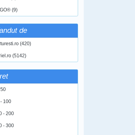
GO® (9)
andut de
turesti.ro (420)
iel.ro (5142)
ret
 50
 - 100
0 - 200
0 - 300