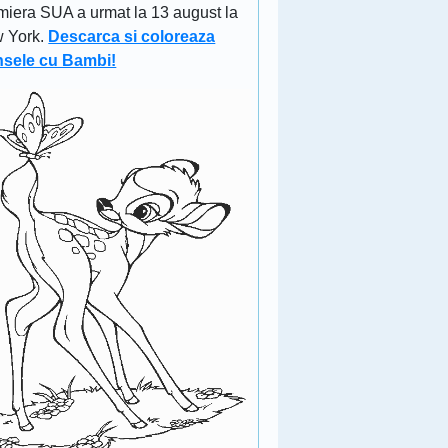
miera SUA a urmat la 13 august la
 York.
Descarca si coloreaza
nsele cu Bambi!