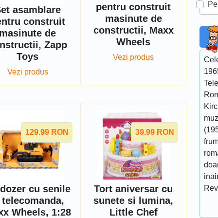
Pe
pentru construit
et asamblare
masinute de
ntru construit
constructii, Maxx
masinute de
Wheels
nstructii, Zapp
Toys
Vezi produs
Cel
196
Vezi produs
Tel
Rom
Kir
muzi
(195
129.99
RON
39.99
RON
fru
roma
doar
ina
dozer cu senile
Tort aniversar cu
Rev
i telecomanda,
sunete si lumina,
x Wheels, 1:28
Little Chef