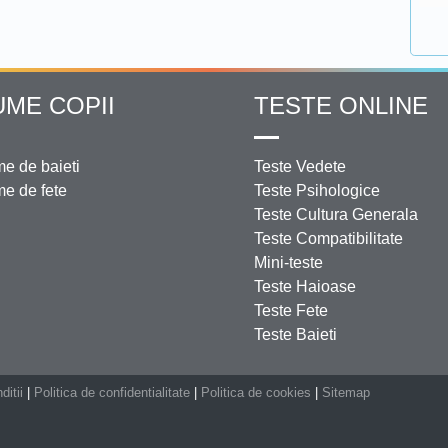
UME COPII
TESTE ONLINE
e de baieti
Teste Vedete
e de fete
Teste Psihologice
Teste Cultura Generala
Teste Compatibilitate
Mini-teste
Teste Haioase
Teste Fete
Teste Baieti
ditii
|
Politica de confidentialitate
|
Politica de cookies
|
Sitemap