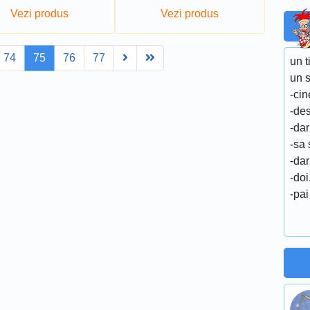
Vezi produs
Vezi produs
Next
Last
74
75
76
77
un t
un s
-cin
-des
-dar
-sa 
-dar
-doi
-pai