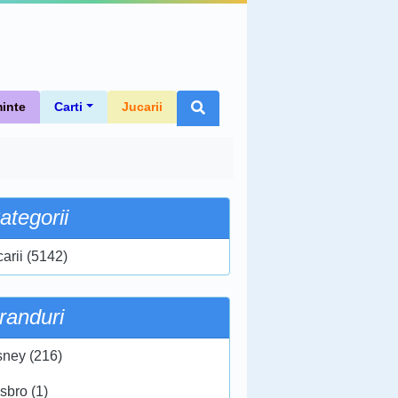
inte
Carti
Jucarii
ategorii
carii (5142)
randuri
sney (216)
sbro (1)