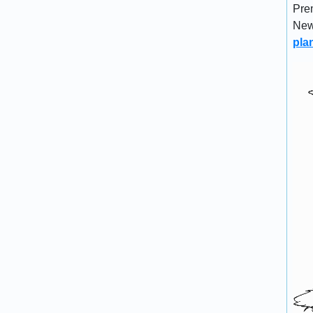
Pre
New
pla