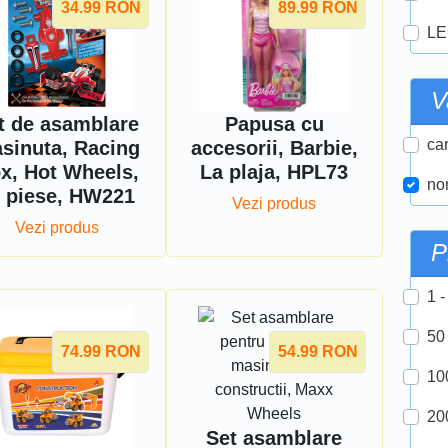
34.99
RON
89.99
RON
LE
V
t de asamblare
Papusa cu
car
sinuta, Racing
accesorii, Barbie,
x, Hot Wheels,
La plaja, HPL73
nor
 piese, HW221
Vezi produs
Vezi produs
P
1 -
50
74.99
RON
54.99
RON
10
20
Set asamblare