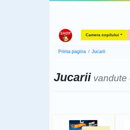
Camera copilului
Prima pagina
Jucarii
Jucarii
vandute
Sorteaza dupa