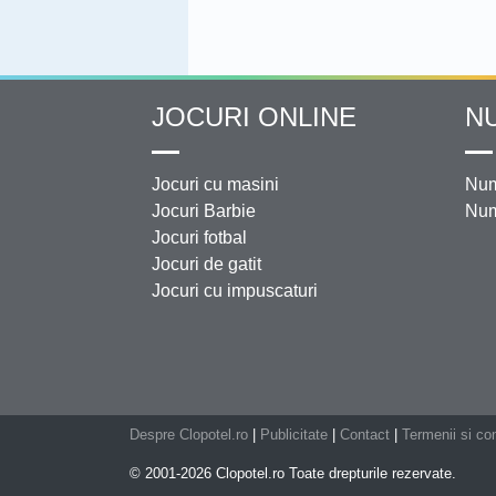
JOCURI ONLINE
N
Jocuri cu masini
Num
Jocuri Barbie
Num
Jocuri fotbal
Jocuri de gatit
Jocuri cu impuscaturi
Despre Clopotel.ro
|
Publicitate
|
Contact
|
Termenii si con
© 2001-2026 Clopotel.ro Toate drepturile rezervate.