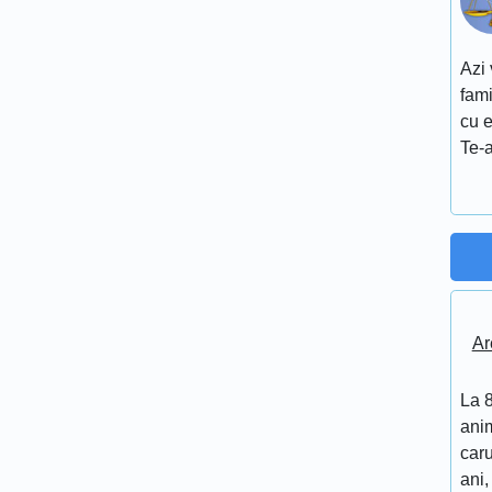
Azi 
fami
cu e
Te-a
Ar
La 8
anim
caru
ani,