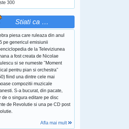
ste 300
Stiati ca …
ebra piesa care ruleaza din anul
5 pe genericul emisiunii
eenciclopedia de la Televiziunea
ana a fost creata de Nicolae
culescu si se numeste ''Moment
cal pentru pian si orchestra''
0) fiind una dintre cele mai
moase compozitii muzicale
nesti. S-a bucurat, din pacate,
 de o singura editare pe disc
inte de Revolutie si una pe CD post
olutie.
Afla mai mult