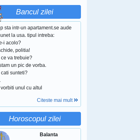
Bancul zilei
ip sta intr-un apartament.se aude
unet la usa. tipul intreba:
e-i acolo?
chide, politia!
 ce va trebuie?
stam un pic de vorba.
 cati sunteti?
.
 vorbiti unul cu altul
Citeste mai mult
Horoscopul zilei
Balanta