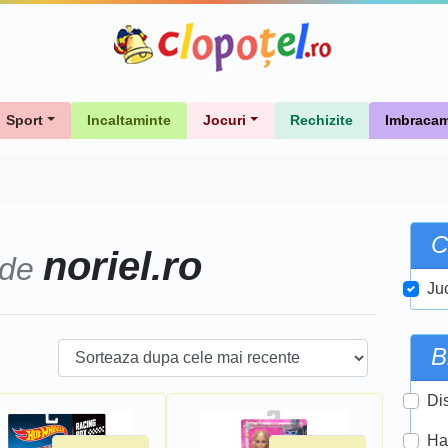
Sport
Incaltaminte
Jocuri
Rechizite
Imbracam
C
noriel.ro
 de
Ju
B
Di
Ha