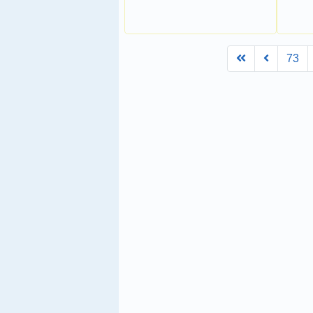
First
Prev
73