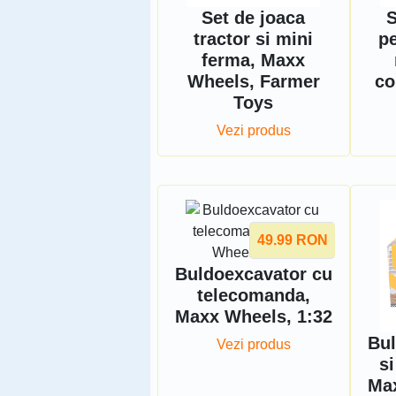
Set de joaca
S
tractor si mini
pe
ferma, Maxx
Wheels, Farmer
co
Toys
Vezi produs
49.99
RON
Buldoexcavator cu
telecomanda,
Maxx Wheels, 1:32
Bul
Vezi produs
s
Max