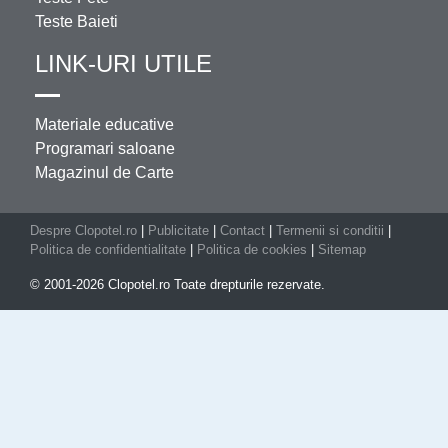
Teste Baieti
LINK-URI UTILE
Materiale educative
Programari saloane
Magazinul de Carte
Despre Clopotel.ro
|
Publicitate
|
Contact
|
Termenii si conditii
|
Politica de confidentialitate
|
Politica de cookies
|
Sitemap
© 2001-2026 Clopotel.ro Toate drepturile rezervate.