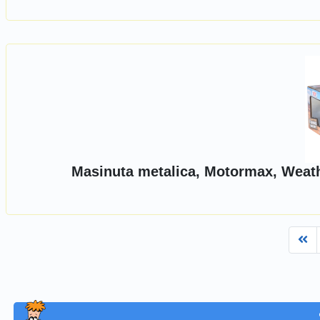
Masinuta metalica, Motormax, Weath
Fi