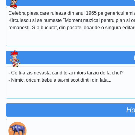
Celebra piesa care ruleaza din anul 1965 pe genericul emis
Kirculescu si se numeste ''Moment muzical pentru pian si or
romanesti. S-a bucurat, din pacate, doar de o singura edita
- Ce ti-a zis nevasta cand te-ai intors tarziu de la chef?
- Nimic, oricum trebuia sa-mi scot dintii din fata...
Ho