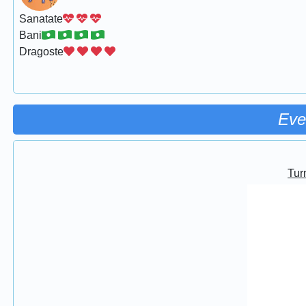
Sanatate
Bani
Dragoste
Eve
Turn