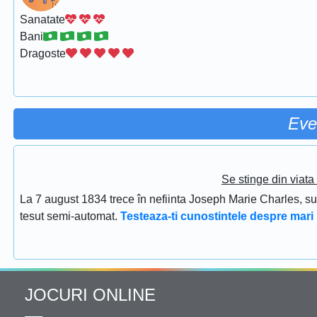
Sanatate
Bani
Dragoste
Eve
Se stinge din viat
La 7 august 1834 trece în nefiinta Joseph Marie Charles, s
tesut semi-automat.
Testeaza-ti cunostintele despre mari 
JOCURI ONLINE