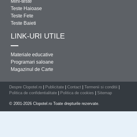
Mini-teste
Teste Haioase
Teste Fete
Teste Baieti
LINK-URI UTILE
Materiale educative
Programari saloane
Magazinul de Carte
Despre Clopotel.ro
|
Publicitate
|
Contact
|
Termenii si conditii
|
Politica de confidentialitate
|
Politica de cookies
|
Sitemap
© 2001-2026 Clopotel.ro Toate drepturile rezervate.